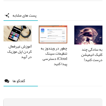
پست های مشابه
آموزش غیرفعال
چطور در ویندوز به
به سادگی چند
کردن اپل موزیک
تنظیمات سینک
کلیک انیمیشن
در آیپد
iCloud دسترسی
درست کنید!
پیدا کنید
گفتگو ها