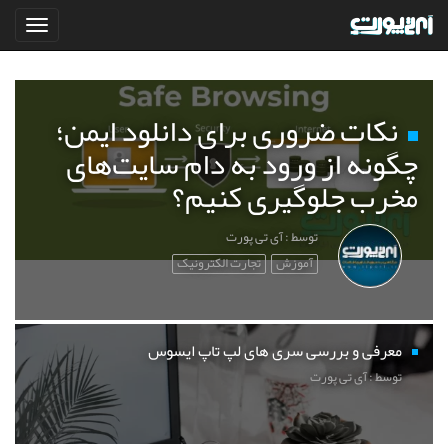
نکات ضروری برای دانلود ایمن؛
چگونه از ورود به دام سایت‌های
مخرب جلوگیری کنیم؟
توسط : آی تی پورت
آموزش
تجارت الکترونیک
معرفی و بررسی سری های لپ تاپ ایسوس
توسط : آی تی پورت