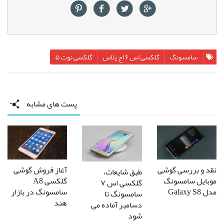
سامسونگ
گلکسی اس ۶ اج پلاس
گلکسی نوت ۵
پست های مشابه
نقد و بررسی گوشی
آغاز فروش گوشی
طبق شایعات،
موبایل سامسونگ
گلکسی A8
گلکسی اس ۷
مدل Galaxy S8
سامسونگ در بازار
سامسونگ تا
هند
دسامبر آماده می
شود