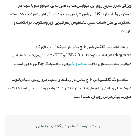
ویژگی شارژ سریع روی این دیوایس هم به صورت بی سیم و هم با سیم در
دسترس قرار دارد. گلکسی اس ۶ پلاس در خود حسگرهایی هم گنجانده است،
حسگرهایی مثل شتاب سنج، مغناطیس جغرافیایی، ژیروسکوپ، اثر انگشت و
بارومتر.
از نظر اتصالات، گلکسی اس ۶ اج پلاس از شبکه LTE، وای فای
۸۰۲٫۱۱a/b/g/n/ac، بلوتوث ۴.۲، USB 2.0 و NFC پشتیبانی می‌کند. ضمنا این
دیوایس به سیستم پرداخت
سامسونگ
یعنی سامسونگ Pay نیز مجهز است.
سامسونگ گلکسی اس ۶ اج پلاس در رنگ‌های سفید مرواریدی، سیاه یاقوت
کبود، طلایی پلاتینی و نقره‌ای تیتانیوم منتشر شده و اندروید لالی‌پاپ نسخه ۵.۱ به
صورت پیش‌فرض روی آن نصب است.
بازنشر توسط شما در شبکه های اجتماعی