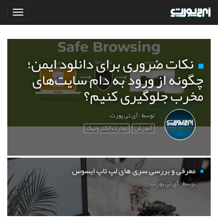
نکات ضروری برای دانلود ایمن؛
چگونه از ورود به دام سایت‌های
مخرب جلوگیری کنیم؟
توسط : آی تی پورت
آموزش
تجارت الکترونیک
معرفی و بررسی سری های لپ تاپ ایسوس
توسط : آی تی پورت