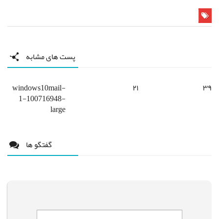
پست های مشابه
windows10mail-
۲۱
۳۹
1-100716948-
large
گفتگو ها