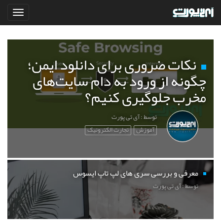
نکات ضروری برای دانلود ایمن؛
چگونه از ورود به دام سایت‌های
مخرب جلوگیری کنیم؟
توسط : آی تی پورت
آموزش
تجارت الکترونیک
معرفی و بررسی سری های لپ تاپ ایسوس
توسط : آی تی پورت