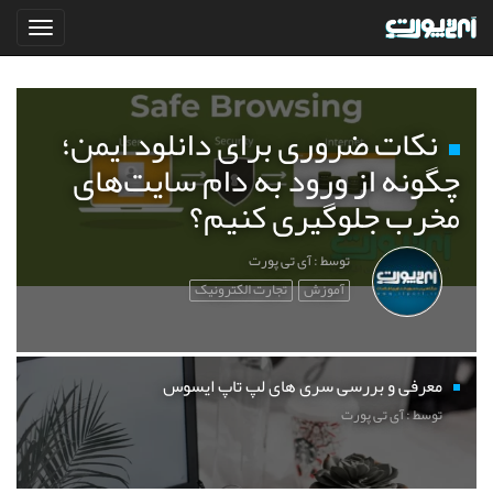
نکات ضروری برای دانلود ایمن؛
چگونه از ورود به دام سایت‌های
مخرب جلوگیری کنیم؟
توسط : آی تی پورت
آموزش
تجارت الکترونیک
معرفی و بررسی سری های لپ تاپ ایسوس
توسط : آی تی پورت