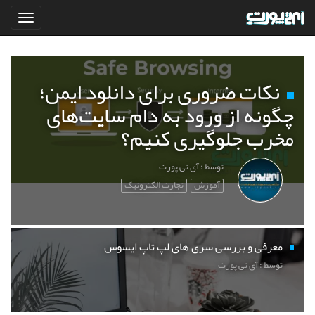
نکات ضروری برای دانلود ایمن؛
چگونه از ورود به دام سایت‌های
مخرب جلوگیری کنیم؟
توسط : آی تی پورت
آموزش
تجارت الکترونیک
معرفی و بررسی سری های لپ تاپ ایسوس
توسط : آی تی پورت