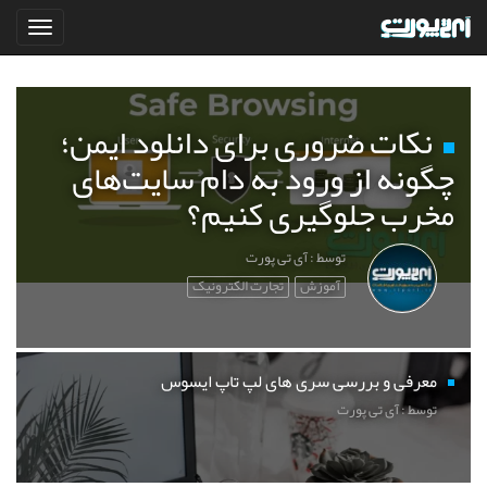
نکات ضروری برای دانلود ایمن؛
چگونه از ورود به دام سایت‌های
مخرب جلوگیری کنیم؟
توسط : آی تی پورت
آموزش
تجارت الکترونیک
معرفی و بررسی سری های لپ تاپ ایسوس
توسط : آی تی پورت