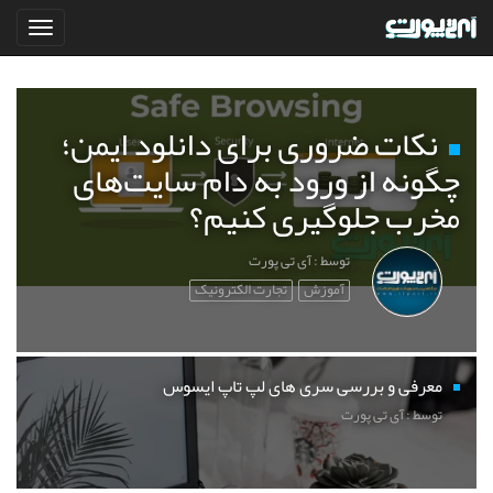
نکات ضروری برای دانلود ایمن؛
چگونه از ورود به دام سایت‌های
مخرب جلوگیری کنیم؟
توسط : آی تی پورت
آموزش
تجارت الکترونیک
معرفی و بررسی سری های لپ تاپ ایسوس
توسط : آی تی پورت