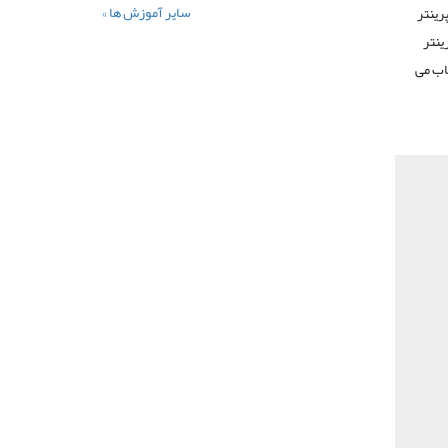
سایر آموزش ها »
 پرینتر
ن پرینتر
 حساب می