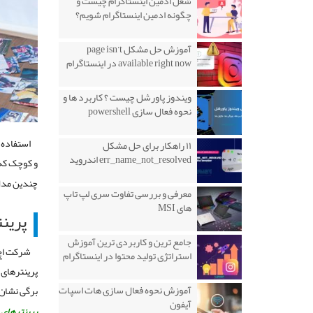
شغل ادمین اینستاگرام چیست و
چگونه ادمین اینستاگرام شویم؟
آموزش حل مشکل page isn’t
available right now در اینستاگرام
ویندوز پاورشل چیست ؟ کاربرد ها و
نحوه فعال سازی powershell
استفاده 
۱۱ راهکار برای حل مشکل
err_name_not_resolved اندروید
و کوچک که 
چندین مدل 
معرفی و بررسی تفاوت سری لپ تاپ
های MSI
پرین
جامع ترین و کاربردی ترین آموزش
شرکت اچ 
استراتژی تولید محتوا در اینستاگرام
پرینترهای 
آموزش نحوه فعال سازی هات اسپات
برگی نشان 
آیفون
پرینترهای 