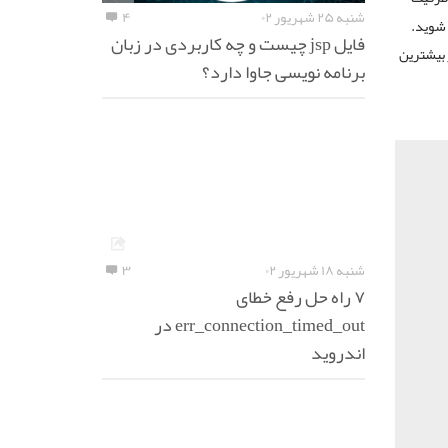
شنبه ۲۵ شهریور ۰۲
۴
آن واقف شوید.
فایل jsp چیست و چه کاربردی در زبان
 بیشترین
برنامه نویسی جاوا دارد؟
شنبه ۱۸ شهریور ۰۲
۳
۷ راه حل رفع خطای
err_connection_timed_out در
اندروید