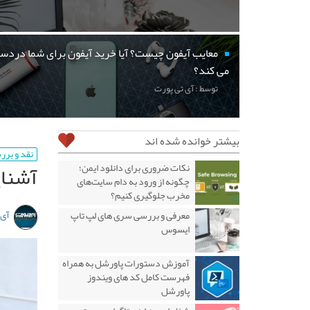
معایب آیفون چیست؟ آیا خرید آیفون برای شما دردسر
می کند؟
توسط : آی تی پورت
بیشتر خوانده شده اند
نقد و بر
آشنای
نکات ضروری برای دانلود ایمن؛
چگونه از ورود به دام سایت‌های
مخرب جلوگیری کنیم؟
آی 
معرفی و بررسی سری های لپ تاپ
ایسوس
آموزش دستورات پاورشل به همراه
فهرست کامل کد های ویندوز
پاورشل