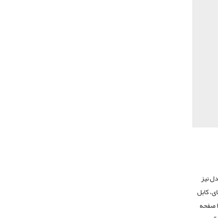
ل نیز
ی، کابل
یو اس پی و همچنین اینترانت از جمله مزیت های این پرینتر محبوب است. سرعت این پرینتر حدود ۲۹ صفحه