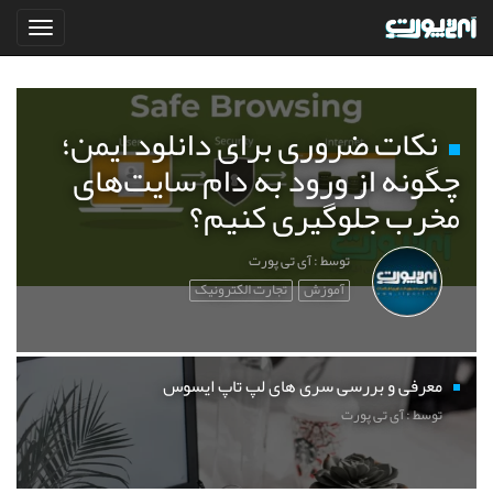
نکات ضروری برای دانلود ایمن؛
چگونه از ورود به دام سایت‌های
مخرب جلوگیری کنیم؟
توسط : آی تی پورت
آموزش
تجارت الکترونیک
معرفی و بررسی سری های لپ تاپ ایسوس
توسط : آی تی پورت