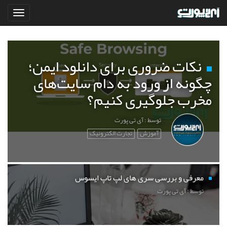
نکات ضروری برای دانلود ایمن؛
چگونه از ورود به دام سایت‌های
مخرب جلوگیری کنیم؟
توسط : آی تی پورت
آموزش
تجارت الکترونیک
معرفی و بررسی سری های لپ تاپ ایسوس
توسط : آی تی پورت