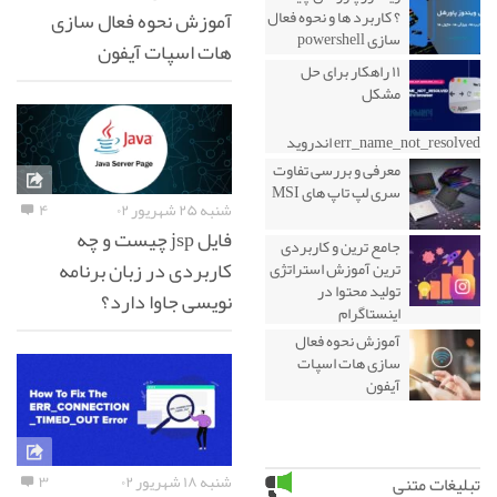
آموزش نحوه فعال سازی
؟ کاربرد ها و نحوه فعال
سازی powershell
هات اسپات آیفون
۱۱ راهکار برای حل
مشکل
err_name_not_resolved اندروید
معرفی و بررسی تفاوت
سری لپ تاپ های MSI
شنبه ۲۵ شهریور ۰۲
۴
فایل jsp چیست و چه
جامع ترین و کاربردی
کاربردی در زبان برنامه
ترین آموزش استراتژی
تولید محتوا در
نویسی جاوا دارد؟
اینستاگرام
آموزش نحوه فعال
سازی هات اسپات
آیفون
شنبه ۱۸ شهریور ۰۲
۳
تبلیغات متنی