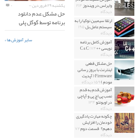
یکشنبه ۲۹ فروردین ۰۰
۰
وایرلس در ویندوز
۲۱۴
دیدگاه
حل مشکل عدم دانلود
ارتقا سیمبین نوکیا را به
برنامه توسط گوگل پلی
سیستم عامل بل
۱۹۵
دیدگاه
سایر آموزش ها »
آموزش کامل برنامه
نویسی ++C & C
۱۷۴
دیدگاه
حل مشکل قطعی
اینترنت با بروز رسانی
Firmware ( آپدیت
مودم )
۱۵۹ دیدگاه
آموزش قدم به قدم
نصب پی اچ پی و آپاچی
در اوبونتو
۱۳۴
دیدگاه
چگونه مهارت یادگیری
خودمان را افزایش
دهیم؟ – قسمت دوم
۷۲
دیدگاه