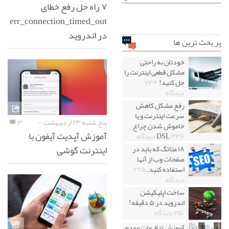
۷ راه حل رفع خطای
err_connection_timed_out
در اندروید
پر بحث ترین ها
خودتان به راحتی
مشکل قطعی اینترنت را
حل کنید!
۷۳۴
دیدگاه
رفع مشکل کاهش
سرعت اینترنت و یا
پنج شنبه ۲۳ اردیبهشت ۰۰
۳
خاموش شدن چراغ
آموزش آپدیت آیفون با
۳۳۶ دیدگاه
DSL
اینترنت گوشی
۱۸ متاتگ که باید در
صفحات وب از آنها
استفاده کنید.
۲۹۵
دیدگاه
ساخت اپلیکیشن
اندروید در ۵ دقیقه!
۲۵۰ دیدگاه
آموزش تنظیمات مودم