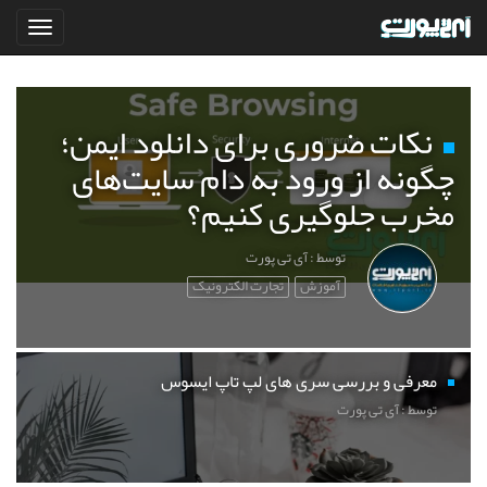
نکات ضروری برای دانلود ایمن؛
چگونه از ورود به دام سایت‌های
مخرب جلوگیری کنیم؟
توسط : آی تی پورت
آموزش
تجارت الکترونیک
معرفی و بررسی سری های لپ تاپ ایسوس
توسط : آی تی پورت