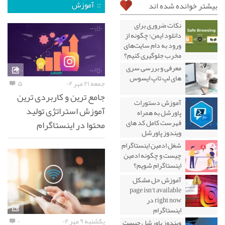
:: آموزش
بیشتر خوانده شده اند
نکات ضروری برای
دانلود ایمن؛ چگونه از
ورود به دام سایت‌های
مخرب جلوگیری کنیم؟
معرفی و بررسی سری
های لپ تاپ ایسوس
جمعه ۲۱ مهر ۰۲
۵
جامع ترین و کاربردی ترین
آموزش دستورات
آموزش استراتژی تولید
پاورشل به همراه
فهرست کامل کد های
محتوا در اینستاگرام
ویندوز پاورشل
شغل ادمین اینستاگرام
چیست و چگونه ادمین
اینستاگرام شویم؟
آموزش حل مشکل
page isn’t available
right now در
اینستاگرام
یکشنبه ۹ مهر ۰۲
۰
ویندوز پاورشل چیست