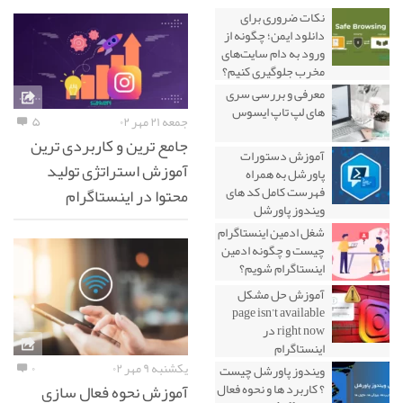
نکات ضروری برای
دانلود ایمن؛ چگونه از
ورود به دام سایت‌های
مخرب جلوگیری کنیم؟
معرفی و بررسی سری
های لپ تاپ ایسوس
جمعه ۲۱ مهر ۰۲
۵
جامع ترین و کاربردی ترین
آموزش دستورات
آموزش استراتژی تولید
پاورشل به همراه
فهرست کامل کد های
محتوا در اینستاگرام
ویندوز پاورشل
شغل ادمین اینستاگرام
چیست و چگونه ادمین
اینستاگرام شویم؟
آموزش حل مشکل
page isn’t available
right now در
اینستاگرام
یکشنبه ۹ مهر ۰۲
۰
ویندوز پاورشل چیست
آموزش نحوه فعال سازی
؟ کاربرد ها و نحوه فعال