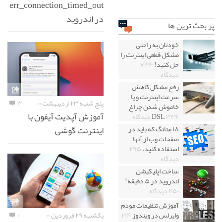
err_connection_timed_out
در اندروید
پر بحث ترین ها
خودتان به راحتی
مشکل قطعی اینترنت را
حل کنید!
۷۳۴
دیدگاه
رفع مشکل کاهش
سرعت اینترنت و یا
پنج شنبه ۲۳ اردیبهشت ۰۰
۳
خاموش شدن چراغ
آموزش آپدیت آیفون با
۳۳۶ دیدگاه
DSL
اینترنت گوشی
۱۸ متاتگ که باید در
صفحات وب از آنها
استفاده کنید.
۲۹۵
دیدگاه
ساخت اپلیکیشن
اندروید در ۵ دقیقه!
۲۵۰ دیدگاه
آموزش تنظیمات مودم
یکشنبه ۲۹ فروردین ۰۰
۰
وایرلس در ویندوز
۲۱۴