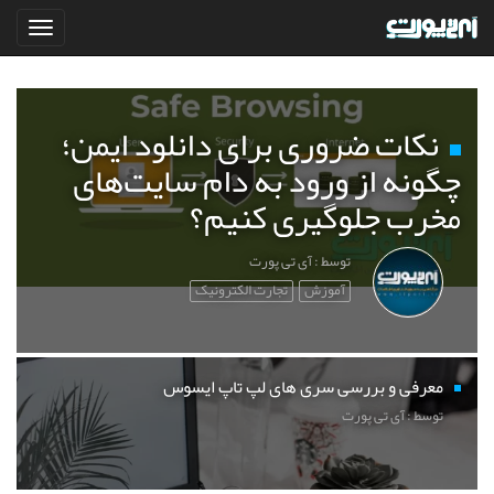
نکات ضروری برای دانلود ایمن؛
چگونه از ورود به دام سایت‌های
مخرب جلوگیری کنیم؟
توسط : آی تی پورت
آموزش
تجارت الکترونیک
معرفی و بررسی سری های لپ تاپ ایسوس
توسط : آی تی پورت