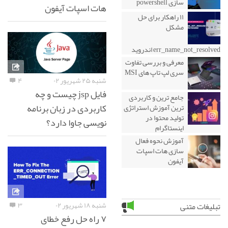
سازی powershell
هات اسپات آیفون
۱۱ راهکار برای حل
مشکل
err_name_not_resolved اندروید
معرفی و بررسی تفاوت
سری لپ تاپ های MSI
شنبه ۲۵ شهریور ۰۲
۴
فایل jsp چیست و چه
جامع ترین و کاربردی
کاربردی در زبان برنامه
ترین آموزش استراتژی
تولید محتوا در
نویسی جاوا دارد؟
اینستاگرام
آموزش نحوه فعال
سازی هات اسپات
آیفون
شنبه ۱۸ شهریور ۰۲
۳
تبلیغات متنی
۷ راه حل رفع خطای