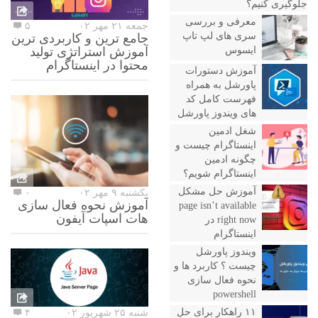
جلوگیری کنیم؟
معرفی و بررسی
جمعه ۲۱ مهر ۰۲
۵
سری های لپ تاپ
جامع ترین و کاربردی ترین
ایسوس
آموزش استراتژی تولید
محتوا در اینستاگرام
آموزش دستورات
پاورشل به همراه
فهرست کامل کد
های ویندوز پاورشل
شغل ادمین
اینستاگرام چیست و
چگونه ادمین
اینستاگرام شویم؟
آموزش حل مشکل
یکشنبه ۹ مهر ۰۲
۰
آموزش نحوه فعال سازی
page isn’t available
هات اسپات آیفون
right now در
اینستاگرام
ویندوز پاورشل
چیست ؟ کاربرد ها و
نحوه فعال سازی
powershell
۱۱ راهکار برای حل
شنبه ۲۵ شهریور ۰۲
۴