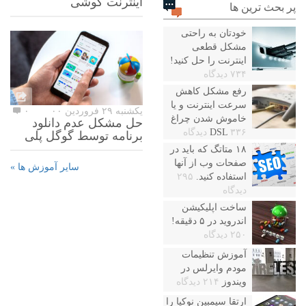
اینترنت گوشی
پر بحث ترین ها
خودتان به راحتی
مشکل قطعی
اینترنت را حل کنید!
۷۳۴ دیدگاه
رفع مشکل کاهش
سرعت اینترنت و یا
یکشنبه ۲۹ فروردین ۰۰
۰
خاموش شدن چراغ
حل مشکل عدم دانلود
۳۳۶ دیدگاه
DSL
برنامه توسط گوگل پلی
۱۸ متاتگ که باید در
صفحات وب از آنها
سایر آموزش ها »
استفاده کنید.
۲۹۵
دیدگاه
ساخت اپلیکیشن
اندروید در ۵ دقیقه!
۲۵۰ دیدگاه
آموزش تنظیمات
مودم وایرلس در
ویندوز
۲۱۴ دیدگاه
ارتقا سیمبین نوکیا را