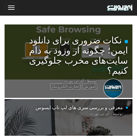
نکات ضروری برای دانلود
ایمن؛ چگونه از ورود به دام
سایت‌های مخرب جلوگیری
کنیم؟
توسط : آی تی پورت
آموزش
تجارت الکترونیک
معرفی و بررسی سری های لپ تاپ ایسوس
توسط : آی تی پورت