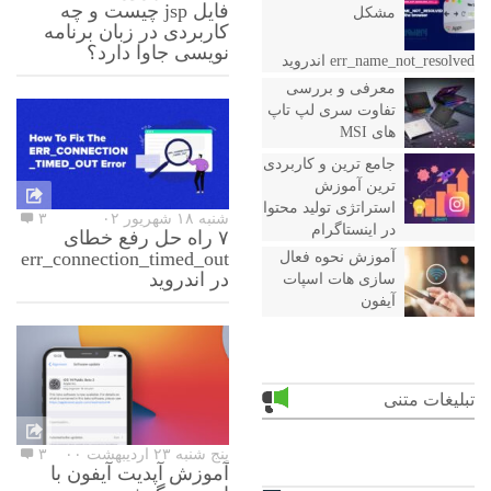
فایل jsp چیست و چه
مشکل
کاربردی در زبان برنامه
نویسی جاوا دارد؟
err_name_not_resolved اندروید
معرفی و بررسی
تفاوت سری لپ تاپ
های MSI
جامع ترین و کاربردی
ترین آموزش
استراتژی تولید محتوا
شنبه ۱۸ شهریور ۰۲
۳
در اینستاگرام
۷ راه حل رفع خطای
err_connection_timed_out
آموزش نحوه فعال
در اندروید
سازی هات اسپات
آیفون
تبلیغات متنی
پنج شنبه ۲۳ اردیبهشت ۰۰
۳
آموزش آپدیت آیفون با