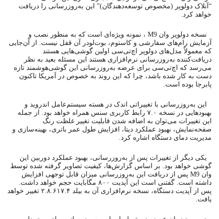
“آنلاک دولوپر (مخصوص توسعه‌دهندگان)” این به‌روزرسانی را دریافت
خواهد کرد.
نسخه دولوپر وان M9 ، نمونه ویژه‌ای است که به منظور نصب و
آزمایش رام‌های سفارشی و کاستوم، بوت‌لودر آن قفل نیست. از آن‌جایی
که معمولاً مدل‌های دولوپر اچ‌تی‌سی اولین گوشی‌هایی هستند
دریافت‌کننده به‌روزرسانی‌ نرم‌افزاری هستند این مسئله بعید به نظر
می‌رسد که اچ‌تی‌سی برای عرضه به‌روزرسانی این گوشی‌هوشمند تازه
دست به کار شده باشد، چرا که این روند به خصوص در آمریکا تاکنون
پابرجا بوده است.
این به‌روزرسانی با تغییراتی اندک در هسته سیستم‌عامل اندروید و
بهبودهایی در نسخه ۷.۰ رابط کاربری سنس همراه خواهد بود. از جمله
این تغییرات می‌توان به اضافه شدن قابلیت تغییر غلظت رنگ
صفحه‌نمایش، بهبود عملکرد دیتا، افزایش طول عمر باتری، بهینه‌سازی و
مدیریت دمای دستگاه اشاره کرد.
یکی دیگر از تغییرات پس از به‌روزرسانی، بهبود عملکرد دوربین این
گوشی خواهد بود. بر اساس گزارش‌ها، کیفیت تصاویر گرفته شده توسط
وان M9 پس از دریافت این به‌روزرسانی میزان قابل توجهی افزایش
داشته است. گفتنی است این آپدیت ۸۰۰ مگابایت حجم خواهد داشت.
پس از آپدیت دستگاه، نسخه نرم‌افزاری آن به بیلد ۲.۸.۶۱۷.۴ تغییر خواهد
یافت.