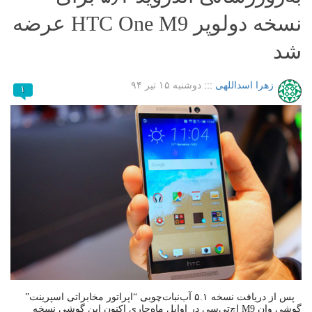
نسخه دولوپر HTC One M9 عرضه
شد
زهرا اسداللهی
:::
دوشنبه ۱۵ تیر ۹۴
۱
پس از دریافت نسخه ۵.۱ آب‌نبات‌چوبی “اپراتور مخابراتی اسپرینت”
گوشی وان M9 اچ‌تی‌سی در اوایل ماه‌جاری اکنون این گوشی نسخه