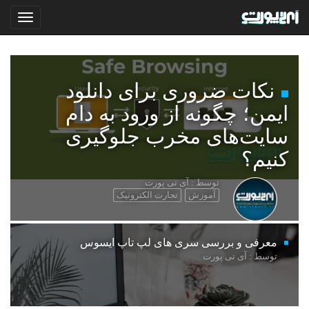
نکات ضروری برای دانلود
ایمن؛ چگونه از ورود به دام
سایت‌های مخرب جلوگیری
کنیم؟
توسط : آی تی پورت
آموزش
تجارت الکترونیک
معرفی و بررسی سری های لپ تاپ ایسوس
توسط : آی تی پورت