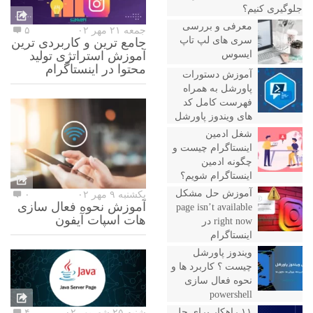
جلوگیری کنیم؟
معرفی و بررسی
جمعه ۲۱ مهر ۰۲
۵
سری های لپ تاپ
جامع ترین و کاربردی ترین
ایسوس
آموزش استراتژی تولید
محتوا در اینستاگرام
آموزش دستورات
پاورشل به همراه
فهرست کامل کد
های ویندوز پاورشل
شغل ادمین
اینستاگرام چیست و
چگونه ادمین
اینستاگرام شویم؟
آموزش حل مشکل
یکشنبه ۹ مهر ۰۲
۰
آموزش نحوه فعال سازی
page isn’t available
هات اسپات آیفون
right now در
اینستاگرام
ویندوز پاورشل
چیست ؟ کاربرد ها و
نحوه فعال سازی
powershell
۱۱ راهکار برای حل
شنبه ۲۵ شهریور ۰۲
۴