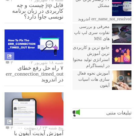
فایل jsp چیست و چه
مشکل
کاربردی در زبان برنامه
نویسی جاوا دارد؟
err_name_not_resolved اندروید
معرفی و بررسی
تفاوت سری لپ تاپ
های MSI
جامع ترین و کاربردی
ترین آموزش
استراتژی تولید محتوا
شنبه ۱۸ شهریور ۰۲
۳
در اینستاگرام
۷ راه حل رفع خطای
err_connection_timed_out
آموزش نحوه فعال
در اندروید
سازی هات اسپات
آیفون
تبلیغات متنی
پنج شنبه ۲۳ اردیبهشت ۰۰
۳
آموزش آپدیت آیفون با