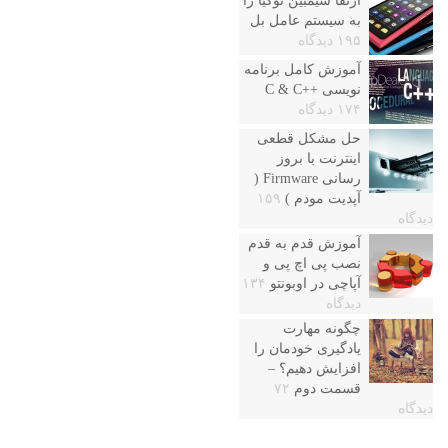
ارتقا سیمبین نوکیا را
به سیستم عامل بل
۱۹۵ دیدگاه
آموزش کامل برنامه
نویسی ++C & C
۱۷۴ دیدگاه
حل مشکل قطعی
اینترنت با بروز
رسانی Firmware (
آپدیت مودم )
۱۵۹
دیدگاه
آموزش قدم به قدم
نصب پی اچ پی و
آپاچی در اوبونتو
۱۳۴
دیدگاه
چگونه مهارت
یادگیری خودمان را
افزایش دهیم؟ –
قسمت دوم
۷۲
دیدگاه