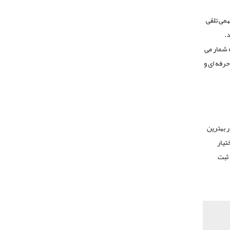
همی تلقی
.
ه شمار می
حرفه ای و
 بهترین
تیار
 ثبت