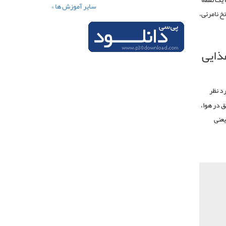
سایر آموزش ها »
خ نامرئی،
ذایی
د نظر
ق در هوا،
یعنی