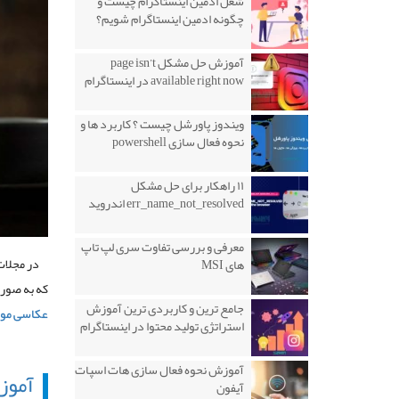
شغل ادمین اینستاگرام چیست و
چگونه ادمین اینستاگرام شویم؟
آموزش حل مشکل page isn’t
available right now در اینستاگرام
ویندوز پاورشل چیست ؟ کاربرد ها و
نحوه فعال سازی powershell
۱۱ راهکار برای حل مشکل
err_name_not_resolved اندروید
معرفی و بررسی تفاوت سری لپ تاپ
در مجلات،
های MSI
که به صورت
جامع ترین و کاربردی ترین آموزش
عکاسی مواد
استراتژی تولید محتوا در اینستاگرام
آموزش نحوه فعال سازی هات اسپات
آموز
آیفون