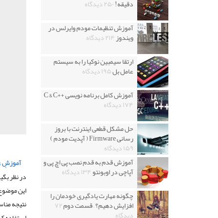
دقیقه!
۲۵۰ دیدگاه
آموزش تنظیمات مودم وایرلس در
ویندوز
۲۱۴ دیدگاه
ارتقا سیمبین نوکیا را به سیستم
عامل بل
۱۹۵ دیدگاه
آموزش کامل برنامه نویسی ++C & C
۱۷۴ دیدگاه
حل مشکل قطعی اینترنت با بروز
رسانی Firmware ( آپدیت مودم )
۱۵۹ دیدگاه
آموزش قدم به قدم نصب پی اچ پی و
آموزشِ 
آپاچی در اوبونتو
۱۳۴ دیدگاه
در نظر بگی
این موضوع
چگونه مهارت یادگیری خودمان را
نتیجه مناس
افزایش دهیم؟ – قسمت دوم
۷۲
دیدگاه
استفاده کر