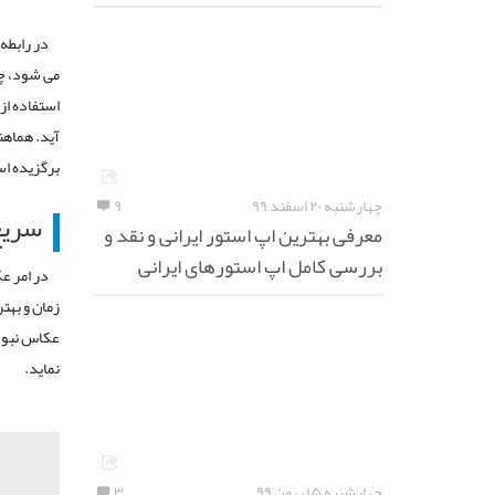
در رابطه
می شود، چر
استفاده از
آید. هماهن
برگزیده ا
چهارشنبه ۲۰ اسفند ۹۹
۹
سریع
معرفی بهترین اپ استور ایرانی و نقد و
بررسی کامل اپ استورهای ایرانی
در امر ع
زمان و بهت
عکاس نبوده
نماید.
چهارشنبه ۱۵ بهمن ۹۹
۳