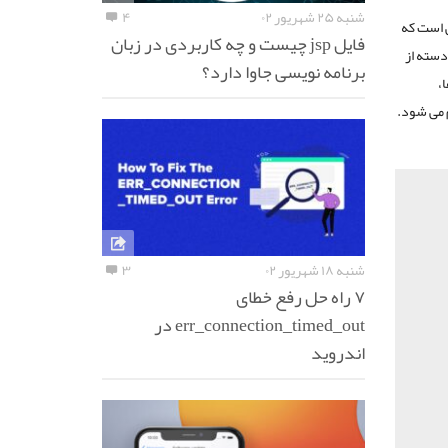
شنبه ۲۵ شهریور ۰۲
۴
ی است که
فایل jsp چیست و چه کاربردی در زبان
دسته از
برنامه نویسی جاوا دارد؟
،
 می شود.
شنبه ۱۸ شهریور ۰۲
۳
۷ راه حل رفع خطای
err_connection_timed_out در
اندروید