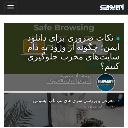
نکات ضروری برای دانلود
ایمن؛ چگونه از ورود به دام
سایت‌های مخرب جلوگیری
کنیم؟
توسط : آی تی پورت
آموزش
تجارت الکترونیک
معرفی و بررسی سری های لپ تاپ ایسوس
توسط : آی تی پورت