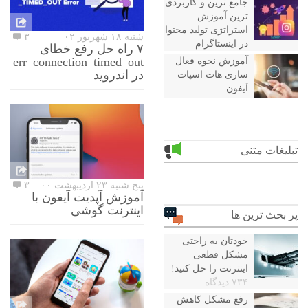
جامع ترین و کاربردی
ترین آموزش
استراتژی تولید محتوا
شنبه ۱۸ شهریور ۰۲
۳
در اینستاگرام
۷ راه حل رفع خطای
err_connection_timed_out
آموزش نحوه فعال
در اندروید
سازی هات اسپات
آیفون
تبلیغات متنی
پنج شنبه ۲۳ اردیبهشت ۰۰
۳
آموزش آپدیت آیفون با
اینترنت گوشی
پر بحث ترین ها
خودتان به راحتی
مشکل قطعی
اینترنت را حل کنید!
۷۳۴ دیدگاه
رفع مشکل کاهش