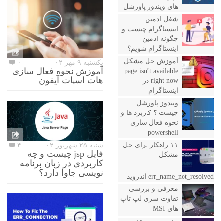
های ویندوز پاورشل
شغل ادمین
اینستاگرام چیست و
چگونه ادمین
اینستاگرام شویم؟
آموزش حل مشکل
یکشنبه ۹ مهر ۰۲
۰
آموزش نحوه فعال سازی
page isn’t available
هات اسپات آیفون
right now در
اینستاگرام
ویندوز پاورشل
چیست ؟ کاربرد ها و
نحوه فعال سازی
powershell
۱۱ راهکار برای حل
شنبه ۲۵ شهریور ۰۲
۴
فایل jsp چیست و چه
مشکل
کاربردی در زبان برنامه
نویسی جاوا دارد؟
err_name_not_resolved اندروید
معرفی و بررسی
تفاوت سری لپ تاپ
های MSI