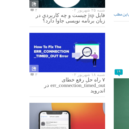
شنبه ۲۵ شهریور ۰۲
۴
 این مطلب
فایل jsp چیست و چه کاربردی در
زبان برنامه نویسی جاوا دارد؟
۱۹
شنبه ۱۸ شهریور ۰۲
۳
۷ راه حل رفع خطای
err_connection_timed_out در
اندروید