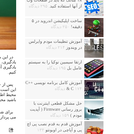
۱۸ متاتگ که باید در صفحات وب
از آنها استفاده کنید.
۲۹۵ دیدگاه
ساخت اپلیکیشن اندروید در ۵
دقیقه!
۲۵۰ دیدگاه
آموزش تنظیمات مودم وایرلس
در ویندوز
۲۱۴ دیدگاه
در این
یادگیری، 
ارتقا سیمبین نوکیا را به سیستم
یادگیری آ
عامل بل
۱۹۵ دیدگاه
کنیم.
آموزش کامل برنامه نویسی ++C
پس از خ
۱۷۴ دیدگاه
& C
این است ک
محیط اطر
باشید مح
حل مشکل قطعی اینترنت با
بروز رسانی Firmware ( آپدیت
برای ش
مودم )
۱۵۹ دیدگاه
می پردازی
آموزش قدم به قدم نصب پی اچ
پی و آپاچی در اوبونتو
۱۳۴