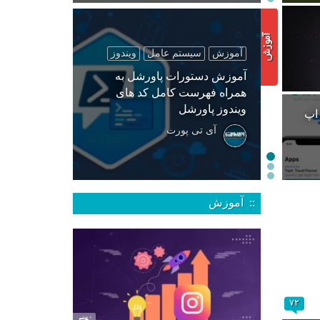
آموزش
سیستم عامل
ویندوز
آموزش دستورات پاورشل به
همراه فهرست کامل کد های
ویندوز پاورشل
 اپ
آی تی پورت
:: آموزش
۷۲