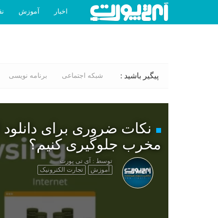
اخبار
آموزش
نق
پیگیر باشید :
شبکه اجتماعی
برنامه نویسی
نکات ضروری برای دانلود ا
مخرب جلوگیری کنیم؟
توسط : آی تی پورت
آموزش
تجارت الکترونیک