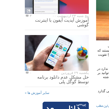
پنج شنبه ۲۳ اردیبهشت ۰۰
۳
آموزش آپدیت آیفون با اینترنت
گوشی
ستند که
ا تقویت
دارد در
انید بر
یکشنبه ۲۹ فروردین ۰۰
۰
حل مشکل عدم دانلود برنامه
شته
توسط گوگل پلی
ی گذارد
سایر آموزش ها »
 این مطلب