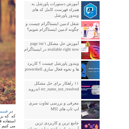
آموزش دستورات پاورشل به
همراه فهرست کامل کد های
ویندوز پاورشل
شغل ادمین اینستاگرام چیست و
چگونه ادمین اینستاگرام شویم؟
آموزش حل مشکل page isn’t
available right now در اینستاگرام
ویندوز پاورشل چیست ؟ کاربرد
ها و نحوه فعال سازی powershell
۱۱ راهکار برای حل مشکل
err_name_not_resolved اندروید
معرفی و بررسی تفاوت سری
لپ تاپ های MSI
در
قسمت
که
که بر
استفاده ق
جامع ترین و کاربردی ترین
می کنیم ک
آموزش استراتژی تولید محتوا در