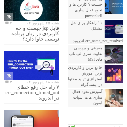
چیست ؟ کاربرد ها و
نحوه فعال سازی
powershell
۱۱ راهکار برای حل
شنبه ۲۵ شهریور ۰۲
۴
فایل jsp چیست و چه
مشکل
کاربردی در زبان برنامه
نویسی جاوا دارد؟
err_name_not_resolved اندروید
معرفی و بررسی
تفاوت سری لپ تاپ
های MSI
جامع ترین و کاربردی
ترین آموزش
استراتژی تولید محتوا
شنبه ۱۸ شهریور ۰۲
۳
در اینستاگرام
۷ راه حل رفع خطای
err_connection_timed_out
آموزش نحوه فعال
در اندروید
سازی هات اسپات
آیفون