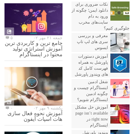
نکات ضروری برای
دانلود ایمن؛ چگونه از
ورود به دام
سایت‌های مخرب
جلوگیری کنیم؟
معرفی و بررسی
جمعه ۲۱ مهر ۰۲
۵
سری های لپ تاپ
جامع ترین و کاربردی ترین
ایسوس
آموزش استراتژی تولید
محتوا در اینستاگرام
آموزش دستورات
پاورشل به همراه
فهرست کامل کد
های ویندوز پاورشل
شغل ادمین
اینستاگرام چیست و
چگونه ادمین
اینستاگرام شویم؟
آموزش حل مشکل
یکشنبه ۹ مهر ۰۲
۰
آموزش نحوه فعال سازی
page isn’t available
هات اسپات آیفون
right now در
اینستاگرام
ویندوز پاورشل