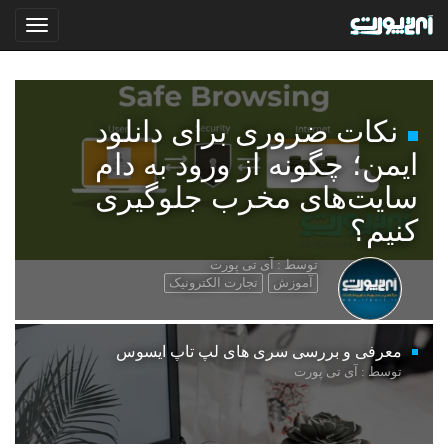
نکات ضروری برای دانلود
ایمن؛ چگونه از ورود به دام
سایت‌های مخرب جلوگیری
کنیم؟
توسط : آی تی پورت
آموزش
تجارت الکترونیک
معرفی و بررسی سری های لپ تاپ ایسوس
توسط : آی تی پورت