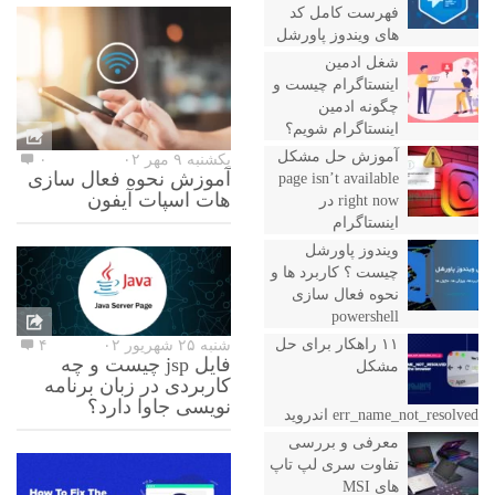
فهرست کامل کد
های ویندوز پاورشل
شغل ادمین
اینستاگرام چیست و
چگونه ادمین
اینستاگرام شویم؟
آموزش حل مشکل
یکشنبه ۹ مهر ۰۲
۰
آموزش نحوه فعال سازی
page isn’t available
هات اسپات آیفون
right now در
اینستاگرام
ویندوز پاورشل
چیست ؟ کاربرد ها و
نحوه فعال سازی
powershell
۱۱ راهکار برای حل
شنبه ۲۵ شهریور ۰۲
۴
فایل jsp چیست و چه
مشکل
کاربردی در زبان برنامه
نویسی جاوا دارد؟
err_name_not_resolved اندروید
معرفی و بررسی
تفاوت سری لپ تاپ
های MSI