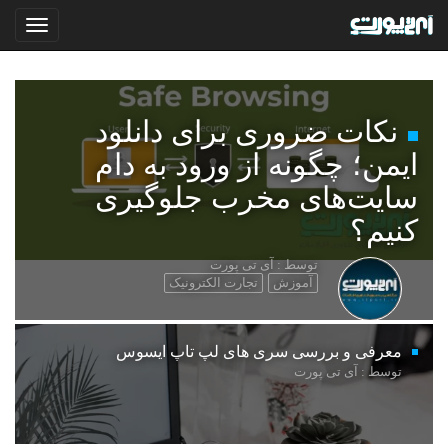
نکات ضروری برای دانلود
ایمن؛ چگونه از ورود به دام
سایت‌های مخرب جلوگیری
کنیم؟
توسط : آی تی پورت
آموزش
تجارت الکترونیک
معرفی و بررسی سری های لپ تاپ ایسوس
توسط : آی تی پورت