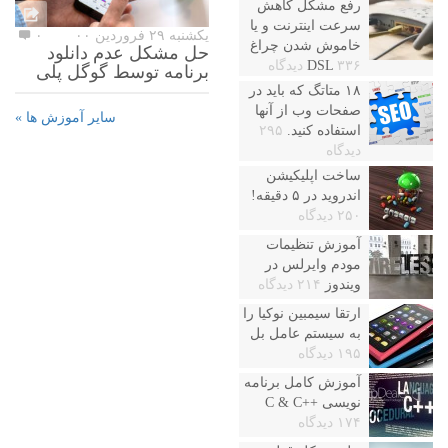
رفع مشکل کاهش
سرعت اینترنت و یا
یکشنبه ۲۹ فروردین ۰۰
۰
خاموش شدن چراغ
حل مشکل عدم دانلود
۳۳۶ دیدگاه
DSL
برنامه توسط گوگل پلی
۱۸ متاتگ که باید در
صفحات وب از آنها
سایر آموزش ها »
استفاده کنید.
۲۹۵
دیدگاه
ساخت اپلیکیشن
اندروید در ۵ دقیقه!
۲۵۰ دیدگاه
آموزش تنظیمات
مودم وایرلس در
ویندوز
۲۱۴ دیدگاه
ارتقا سیمبین نوکیا را
به سیستم عامل بل
۱۹۵ دیدگاه
آموزش کامل برنامه
نویسی ++C & C
۱۷۴ دیدگاه