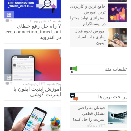
جامع ترین و کاربردی
ترین آموزش
استراتژی تولید محتوا
شنبه ۱۸ شهریور ۰۲
۳
در اینستاگرام
۷ راه حل رفع خطای
err_connection_timed_out
آموزش نحوه فعال
در اندروید
سازی هات اسپات
آیفون
تبلیغات متنی
پنج شنبه ۲۳ اردیبهشت ۰۰
۳
آموزش آپدیت آیفون با
اینترنت گوشی
پر بحث ترین ها
خودتان به راحتی
مشکل قطعی
اینترنت را حل کنید!
۷۳۴ دیدگاه