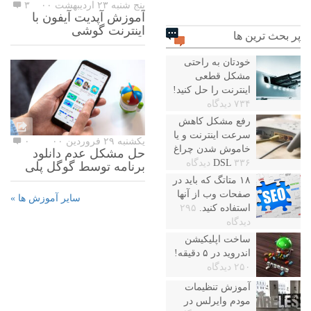
پنج شنبه ۲۳ اردیبهشت ۰۰
۳
آموزش آپدیت آیفون با
اینترنت گوشی
پر بحث ترین ها
خودتان به راحتی
مشکل قطعی
اینترنت را حل کنید!
۷۳۴ دیدگاه
رفع مشکل کاهش
سرعت اینترنت و یا
یکشنبه ۲۹ فروردین ۰۰
۰
خاموش شدن چراغ
حل مشکل عدم دانلود
۳۳۶ دیدگاه
DSL
برنامه توسط گوگل پلی
۱۸ متاتگ که باید در
صفحات وب از آنها
سایر آموزش ها »
استفاده کنید.
۲۹۵
دیدگاه
ساخت اپلیکیشن
اندروید در ۵ دقیقه!
۲۵۰ دیدگاه
آموزش تنظیمات
مودم وایرلس در