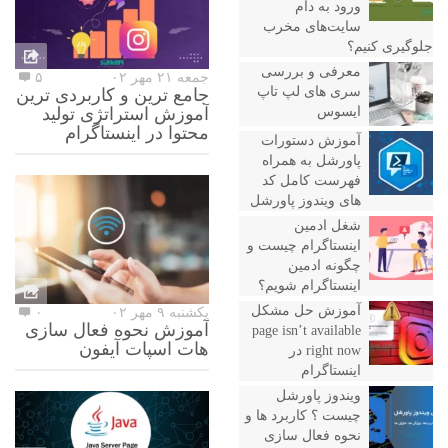
ورود به دام
سایت‌های مخرب
جلوگیری کنیم؟
معرفی و بررسی
جمعه ۲۱ مهر ۰۲
۵
سری های لپ تاپ
جامع ترین و کاربردی ترین
ایسوس
آموزش استراتژی تولید
محتوا در اینستاگرام
آموزش دستورات
پاورشل به همراه
فهرست کامل کد
های ویندوز پاورشل
شغل ادمین
اینستاگرام چیست و
چگونه ادمین
اینستاگرام شویم؟
آموزش حل مشکل
یکشنبه ۹ مهر ۰۲
۰
آموزش نحوه فعال سازی
page isn’t available
هات اسپات آیفون
right now در
اینستاگرام
ویندوز پاورشل
چیست ؟ کاربرد ها و
نحوه فعال سازی