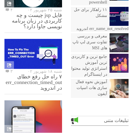
powershell
۱۱ راهکار برای حل
شنبه ۲۵ شهریور ۰۲
۴
فایل jsp چیست و چه
مشکل
کاربردی در زبان برنامه
نویسی جاوا دارد؟
err_name_not_resolved اندروید
معرفی و بررسی
تفاوت سری لپ تاپ
های MSI
جامع ترین و کاربردی
ترین آموزش
استراتژی تولید محتوا
شنبه ۱۸ شهریور ۰۲
۳
در اینستاگرام
۷ راه حل رفع خطای
err_connection_timed_out
آموزش نحوه فعال
در اندروید
سازی هات اسپات
آیفون
تبلیغات متنی