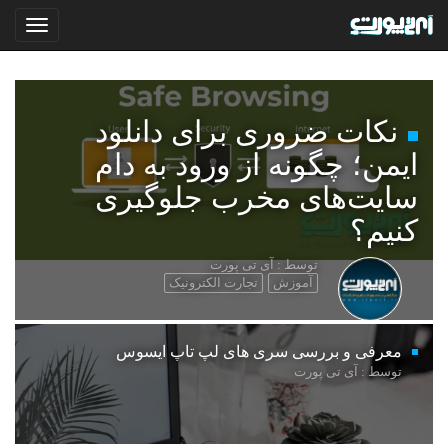
نکات ضروری برای دانلود
ایمن؛ چگونه از ورود به دام
سایت‌های مخرب جلوگیری
کنیم؟
توسط : آی تی پورت
آموزش
تجارت الکترونیک
معرفی و بررسی سری های لپ تاپ ایسوس
توسط : آی تی پورت