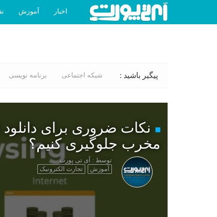
اخبار
آموزش
نق
پیگیر باشید :
شبکه اجتماعی
برنامه نویسی
نکات ضروری برای دانلود ا
مخرب جلوگیری کنیم؟
توسط : آی تی پورت
آموزش
تجارت الکترونیک