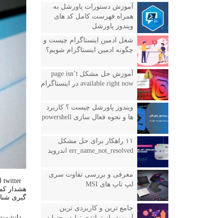
آموزش دستورات پاورشل به
همراه فهرست کامل کد های
ویندوز پاورشل
شغل ادمین اینستاگرام چیست و
چگونه ادمین اینستاگرام شویم؟
آموزش حل مشکل page isn’t
available right now در اینستاگرام
ویندوز پاورشل چیست ؟ کاربرد
ها و نحوه فعال سازی powershell
۱۱ راهکار برای حل مشکل
err_name_not_resolved اندروید
معرفی و بررسی تفاوت سری
er
لپ تاپ های MSI
هشدار کمک
گیری شناگ
جامع ترین و کاربردی ترین
آموزش استراتژی تولید محتوا در