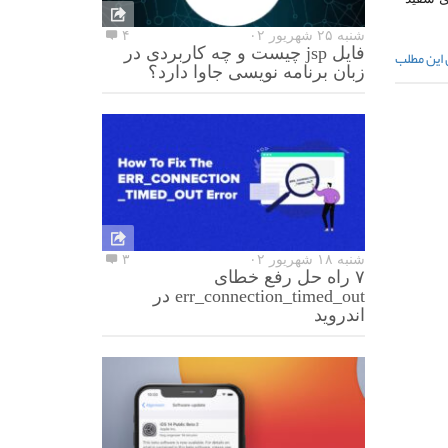
شنبه ۲۵ شهریور ۰۲
۴
فایل jsp چیست و چه کاربردی در
 این مطلب
زبان برنامه نویسی جاوا دارد؟
شنبه ۱۸ شهریور ۰۲
۳
۷ راه حل رفع خطای
err_connection_timed_out در
اندروید