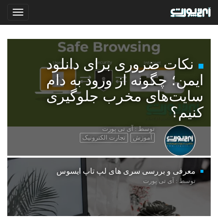
نکات ضروری برای دانلود
ایمن؛ چگونه از ورود به دام
سایت‌های مخرب جلوگیری
کنیم؟
توسط : آی تی پورت
آموزش
تجارت الکترونیک
معرفی و بررسی سری های لپ تاپ ایسوس
توسط : آی تی پورت