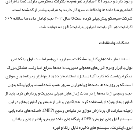
وجود دارد و حدود ۱ تا ۲ میلیارد نفر هم به اینترنت دسترسی دارند. تعداد افرادی
که امروزه با داده ها و اطلاعات سرو کار دارند به مراتب بیشتر از گذشته است.
شرکت سیسکو پیش بینی کرده است تا سال ۲۰۱۳ حجم تبادل داده ها سالانه ۶۶۷
اگزابایت (هر اگزابایت= ۱ میلیون ترابایت) افزوده خواهد شد.
مشکلات و انتقادات
استفاده از داده‌های کلان با مشکلات بسیار زیادی همراه است. اول اینکه نمی
توان با ابزار و نرم افزارهای معمولی مدیریت داده ها سراغ آنها رفت. مشکل بزرگ
دیگر این است که کار با آنها مستلزم استفاده از ده ها نرم افزار و برنامه های موازی
است که بر روی ده ها، صدها و یا هزاران سرور نصب شده است. برای اینکه بتوان
حجم وسیعی از داده ها را در مدت زمان قابل قبولی مدیریت و پردازش کرد، باید از
فناوری های ویژه ای استفاده کرد. هم اکنون برخی از مهمترین فناوری های در این
زمینه عبارتند از: پردازش موازی در مقیاس وسیع (MPP)، شبکه های داده یابی،
سیستم فایل های توزیعی (DFS)، پایگاه های داده توزیعی، پلتفرم ‌های رایانش
ابری، اینترنت، سیستم های ذخیره قابل ارتقا و غیره.