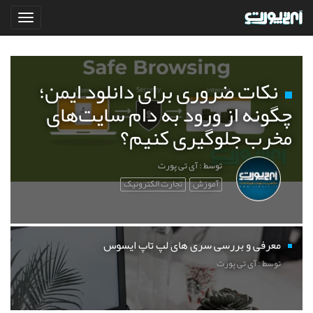
نکات ضروری برای دانلود ایمن؛
چگونه از ورود به دام سایت‌های
مخرب جلوگیری کنیم؟
توسط : آی تی پورت
آموزش
تجارت الکترونیک
معرفی و بررسی سری های لپ تاپ ایسوس
توسط : آی تی پورت