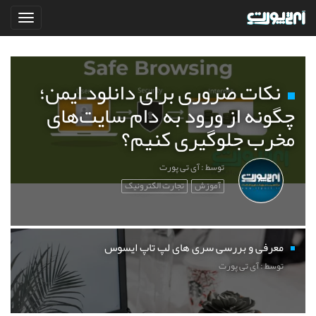
نکات ضروری برای دانلود ایمن؛
چگونه از ورود به دام سایت‌های
مخرب جلوگیری کنیم؟
توسط : آی تی پورت
آموزش
تجارت الکترونیک
معرفی و بررسی سری های لپ تاپ ایسوس
توسط : آی تی پورت