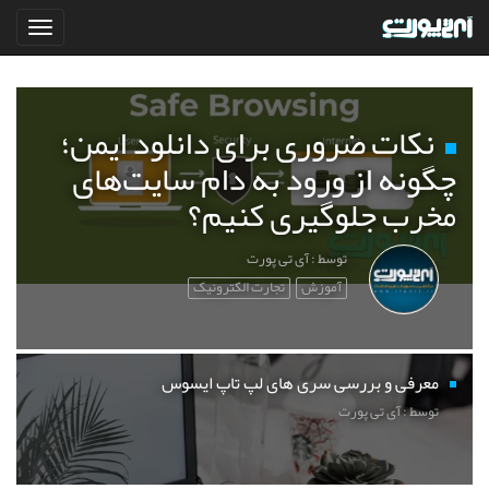
نکات ضروری برای دانلود ایمن؛
چگونه از ورود به دام سایت‌های
مخرب جلوگیری کنیم؟
توسط : آی تی پورت
آموزش
تجارت الکترونیک
معرفی و بررسی سری های لپ تاپ ایسوس
توسط : آی تی پورت