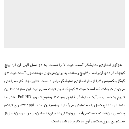
هوآوی اندازه‌ی نمایشگر آسند میت ۷ را نسبت به دو نسل قبل آن ۰٫۱ اینچ
کوچک کرده و آن را به ۶٫۰ اینچ رساند. بنابراین می‌توان دو محصول آسند میت ۷ و
گوگل نکسوس ۶ را از نظر اندازه‌ی نمایشگر برابر دانست. تا این جای کار به راحتی
می‌توان دریافت که آسند میت ۷ کوچک ترین فبلت سری میت این سازنده تا این
تاریخ به حساب می‌آید. نمایشگر ۶ اینچی میت ۷، وضوح تصویر Full HD معادل با
۱۰۸۰ در ۱۹۲۰ پیکسل را به نمایش می‌گذارد و همچنین عدد ۳۶۸ppi برای تراکم
پیکسلی این فبلت بدست می‌آید. رزولوشنی که برای نخستین بار در سومین نسل از
فبلت‌های سری میت هوآوی به کار برده شده است.