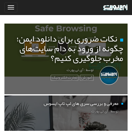
نکات ضروری برای دانلود ایمن؛
چگونه از ورود به دام سایت‌های
مخرب جلوگیری کنیم؟
توسط : آی تی پورت
آموزش
تجارت الکترونیک
معرفی و بررسی سری های لپ تاپ ایسوس
توسط : آی تی پورت