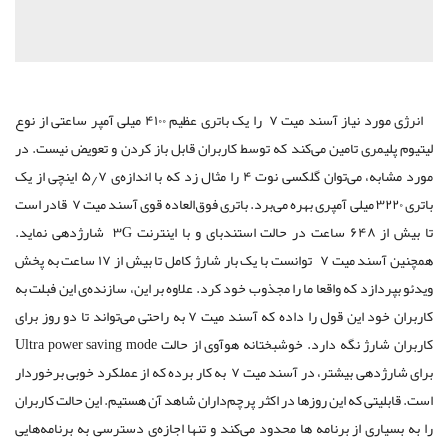
انرژی مورد نیاز آسند میت ۷ را یک باتری عظیم ۴۱۰۰ میلی آمپر ساعتی از نوع
لیتیوم پلیمری تامین می‌کند که توسط کاربران قابل باز کردن و تعویض نیست. در
مورد مشابه، می‌توان گلکسی نوت ۴ را مثال زد که با اندازه‌ی ۵٫۷ اینچی از یک
باتری ۳۲۲۰ میلی آمپری بهره می‌برد. باتری فوق‌العاده قوی آسند میت ۷ قادر است
تا بیش از ۶۴۸ ساعت در حالت استندبای و با اینترنت ۳G شارژدهی نماید.
همچنین آسند میت ۷ توانست با یک بار شارژ کامل تا بیش از ۱۷ ساعت به پخش
ویدئو بپردازد که واقعا ما را مجذوب خود کرد. علاوه بر این، سازنده‌ی این فبلت به
کاربران خود این قول را داده که آسند میت ۷ به راحتی می‌تواند تا دو روز برای
کاربران شارژ نگه دارد. خوشبختانه هوآوی از حالت Ultra power saving mode
برای شارژدهی بیشتر، در آسند میت ۷ به کار برده که از عملکرد خوبی برخوردار
است. قابلیتی که این روزها در اکثر پرچم‌داران شاهد آن هستیم. این حالت کاربران
را به بسیاری از برنامه ها محدود می‌کند و تنها اجازه‌ی دسترسی به برنامه‌هایی