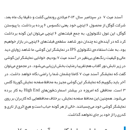
آسند میت ۷ در سپتامبر سال ۲۰۱۴ میلادی رونمایی گشت و دقیقا یک ماه بعد،
شرکت گوگل از محصول ۶ اینچی خود یعنی نکسوس ۶ پرده برداشت. با پیوستن
گوگل، این غول تکنولوژی، به جمع فبلت‌های ۶ اینچی می‌توان این گونه برداشت
کرد که در آینده‌ای نه چندان دور شاهد سلطه‌ی فبلت‌های ۶ اینچی در بازار خواهیم
بود. به علت استفاده‌ی تکنولوژی IPS در نمایشگر این گوشی، ما شاهد زوایای دید
عالی و کیفیت رنگ‌های بی‌نظیر در آسند میت ۷ بودیم. خوانایی نمایشگر این گوشی
در زیر تابش نور آفتاب هم تقریبا رضایت بخش ارزیابی می‌شود. در مجموع می‌توان
گفت که نمایشگر آسند میت ۷ کاملا چشمان شما را راضی نگاه خواهد داشت. در
آخر باید بگوییم که نمایشگر این گوشی مجهز به محافظ صفحه نمایش گوریلا گلس
۳ است. محافظی که امروزه در بیشتر اسمارت‌فون‌های High End به کار برده
می‌شود. همچنین این محافظ صفحه نمایش، بر‌خلاف محافظ‌هایی که کاربران بر روی
نمایشگر گوشی خود می‌چسبانند، خالی از هر گونه حباب است و هیچ اثری از تاری و
کدری را از خود بر جای نخواهد گذاشت.