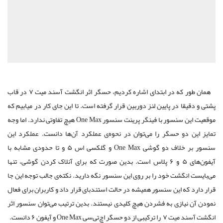
همان طور که در ابتدای اشاره کردیم، حسگر اثر انگشت آسند میت ۷ در قاب
پشتی و دقیقا در پایین لنز دوربین قرار گرفته است. تا این جای کار در میابیم که
موقعیت این سنسور با فینگر پرینت سنسور One Max هیچ تفاوتی ندارد. اما وجه
تمایز این دو حسگر را می‌توان در نحوه‌ی عملکرد آن‌ها دانست. عملکرد این
سنسور بر خلاف دو گوشی One Max و گلکسی اس ۵ و تا حدودی مشابه با
آیفون‌های ۵ و ۶ پلاس است. بدین صورت که برای آنلاک کردن گوشی، تنها
می‌بایست انگشت خود را بر روی این سنسور نگه دارید. نکته‌ی جالب توجه این جا
قرار دارد که این سنسور همیشه در حالت استندبای قرار داد و کاربران برای فعال
نمودن آن نیازی به فشردن هیچ کلیدی نیستند. بدین ترتیب می‌توان سنسور اثر
انگشت آسند میت ۷ را ترکیبی از دو حسگر اچ‌تی‌سی One Max و آیفون ۶ دانست.