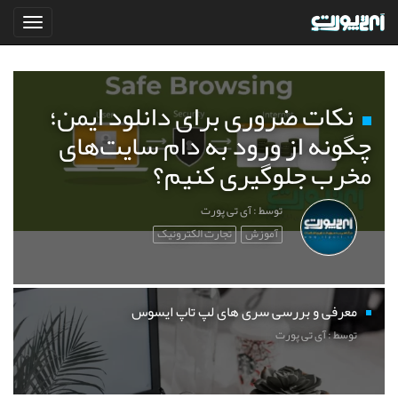
نکات ضروری برای دانلود ایمن؛
چگونه از ورود به دام سایت‌های
مخرب جلوگیری کنیم؟
توسط : آی تی پورت
آموزش
تجارت الکترونیک
معرفی و بررسی سری های لپ تاپ ایسوس
توسط : آی تی پورت