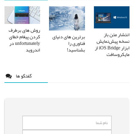
روش های برطرف
انتشار متن باز
برترین های دنیای
کردن پیغام خطای
نسخه پیش‌نمایش
فناوری را
unfortunately در
ابزار iOS Bridge از
بشناسید!
اندروید
مایکروسافت
گفتگو ها