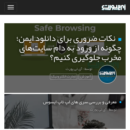
نکات ضروری برای دانلود ایمن؛
چگونه از ورود به دام سایت‌های
مخرب جلوگیری کنیم؟
توسط : آی تی پورت
آموزش
تجارت الکترونیک
معرفی و بررسی سری های لپ تاپ ایسوس
توسط : آی تی پورت