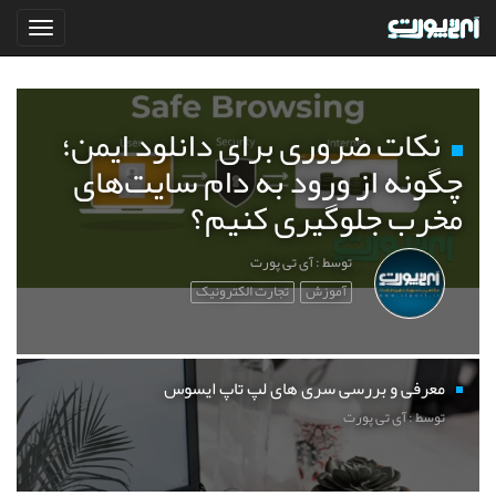
نکات ضروری برای دانلود ایمن؛
چگونه از ورود به دام سایت‌های
مخرب جلوگیری کنیم؟
توسط : آی تی پورت
آموزش
تجارت الکترونیک
معرفی و بررسی سری های لپ تاپ ایسوس
توسط : آی تی پورت