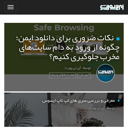
نکات ضروری برای دانلود ایمن؛
چگونه از ورود به دام سایت‌های
مخرب جلوگیری کنیم؟
توسط : آی تی پورت
آموزش
تجارت الکترونیک
معرفی و بررسی سری های لپ تاپ ایسوس
توسط : آی تی پورت