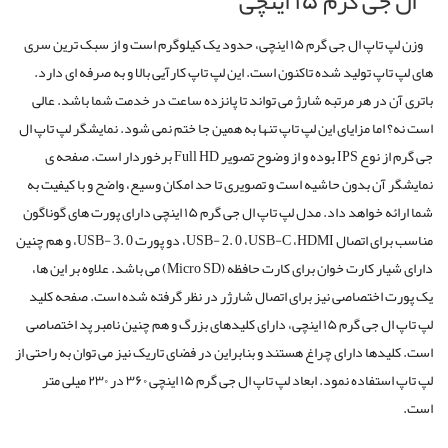
ال جی گرم ۱۵ اینچی
وزن لپ تاپ ال جی گرم ۱۵ اینچی، حدود یک کیلوگرم است و از سبک ترین سری
های لپ تاپ تولید شده تاکنون است. این لپ تاپ کارآیی بالا و به صرفه ای دارد.
باتری آن در هر مرتبه شارژ می تواند تا پانزده ساعت در خدمت شما باشد. عالی
است نه؟ اما مزایای این لپ تاپ تنها به همین جا ختم نمی شود. نمایشگر لپ تاپ ال
جی گرم از نوع
IPS
بوده و از وضوح تصویر
Full HD
برخوردار است. صفحه ی
نمایشگر آن بدون حاشیه است و تصویری تا حد امکان وسیع، واضح و با کیفیت به
شما ارائه خواهد داد. مدل لپ تاپ ال جی گرم ۱۵ اینچی دارای پورت های گوناگون
مناسب برای اتصال
HDMI
،
USB-C
،
USB- 2. 0
، دو پورت
USB- 3. 0
، و هم چنین
دارای شیار کارت خوان برای کارت حافظه (
Micro SD
) می باشد. علاوه بر این ها،
یک پورت اختصاصی نیز برای اتصال شارژر در نظر گرفته شده است. صفحه کلید
لپ تاپ ال جی گرم ۱۵ اینچی، دارای کلیدهای بزرگ و هم چنین نامبر پد اختصاصی
است. کلیدها دارای چراغ هستند و بنابراین در فضای تاریک نیز می توان به راحتی از
لپ تاپ استفاده نمود. ابعاد لپ تاپ ال جی گرم ۱۵ اینچی ۳۶۰ در ۲۳۰ میلی متر
است.