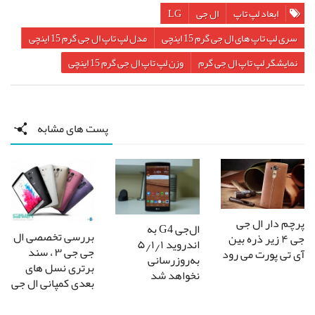
ابعاد لپ تاپ
ال جی
LG
سری لپ تاپ های ال جی گرم 15 اینچی
مدل لپ تاپ ال جی گرم 15 اینچی
نمایشگر لپ تاپ ال جی گرم
وزن لپ تاپ ال جی گرم 15 اینچی
پست های مشابه
پرچم دار ال جی
ال‌جی G4 به
بررسی تخصصی ال
جی ۴ زیر ذره بین
اندروید ۵٫۱٫۱
جی جی ۳ ، سند
آی تی پورت می رود
به‌روزرسانی
برتری نسل های
نخواهد شد
بعدی کمپانی ال جی