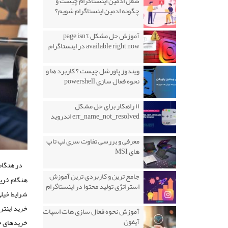
شغل ادمین اینستاگرام چیست و
چگونه ادمین اینستاگرام شویم؟
آموزش حل مشکل page isn’t
available right now در اینستاگرام
ویندوز پاورشل چیست ؟ کاربرد ها و
نحوه فعال سازی powershell
۱۱ راهکار برای حل مشکل
err_name_not_resolved اندروید
معرفی و بررسی تفاوت سری لپ تاپ
های MSI
در هنگا
جامع ترین و کاربردی ترین آموزش
هنگام خرید
استراتژی تولید محتوا در اینستاگرام
شرایط خیلی 
خرید اینتر
آموزش نحوه فعال سازی هات اسپات
آیفون
خریدهای خو