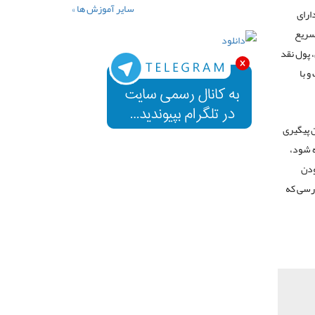
سایر آموزش ها »
ارای
 سریع
 پول نقد
 با
ن پیگیری
ه شود،
ودن
درسی که