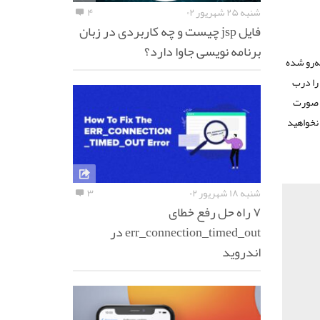
شنبه ۲۵ شهریور ۰۲
۴
فایل jsp چیست و چه کاربردی در زبان
برنامه نویسی جاوا دارد؟
ه‌رو شده
 را درب
ه صورت
 نخواهید
شنبه ۱۸ شهریور ۰۲
۳
۷ راه حل رفع خطای
err_connection_timed_out در
اندروید