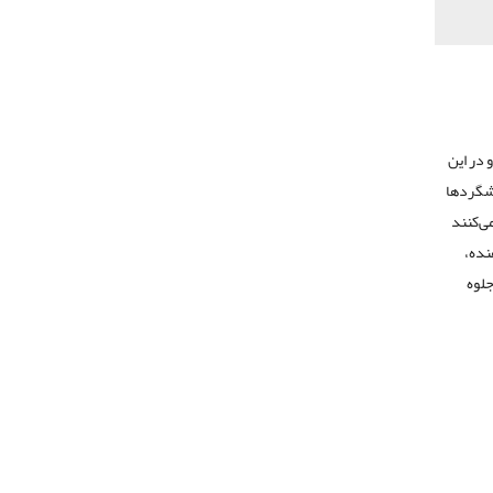
 در این
ن شگردها
ی‌کنند
نده،
جلوه