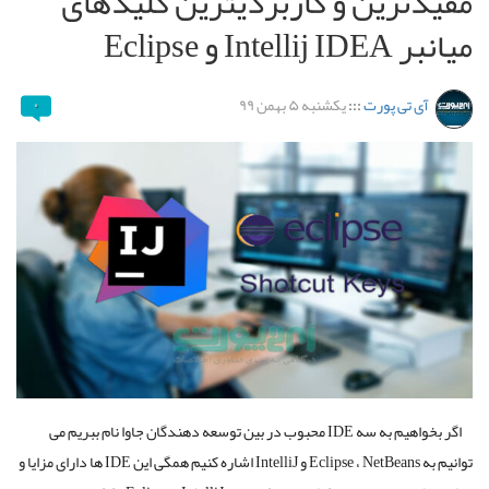
مفیدترین و کاربردیترین کلیدهای
میانبر Intellij IDEA و Eclipse
آی تی پورت
:::
یکشنبه ۵ بهمن ۹۹
۰
اگر بخواهیم به سه IDE محبوب در بین توسعه دهندگان جاوا نام ببریم می
توانیم به Eclipse ، NetBeans و IntelliJ اشاره کنیم همگی این IDE ها دارای مزایا و