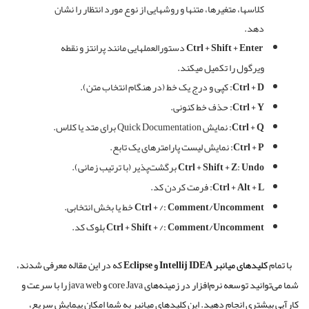
کلاسها، متغیرها، متنها و روشهایی از نوع مورد انتظار را نشان
دهد
.
Ctrl + Shift + Enter
دستورالعملهایی مانند پرانتز و نقطه
ویرگول را تکمیل میکند
.
Ctrl + D:
کپی و درج یک خط (در هنگام انتخاب متن).
Ctrl + Y:
حذف خط کنونی.
Ctrl + Q:
نمایش Quick Documentation برای متد یا کلاس.
Ctrl + P:
نمایش لیست پارامترهای یک تابع.
Ctrl + Shift + Z: Undo
برگشت‌پذیر (با ترتیب زمانی).
Ctrl + Alt + L:
فرمت کردن کد.
Ctrl + /: Comment/Uncomment
خط یا بخش انتخابی.
Ctrl + Shift + /: Comment/Uncomment
بلوک کد.
با تمام
کلیدهای میانبر Intellij IDEA و Eclipse
که در این مقاله معرفی شدند،
شما می‌توانید توسعه نرم‌افزار در زمینه‌های core Java و java web را با سرعت و
کارآیی بیشتری انجام دهید. این کلیدهای میانبر به شما امکان پیمایش سریع،