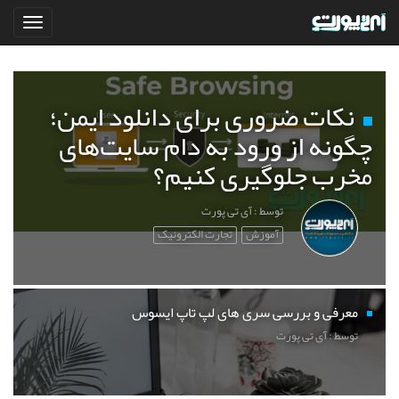
نکات ضروری برای دانلود ایمن؛
چگونه از ورود به دام سایت‌های
مخرب جلوگیری کنیم؟
توسط : آی تی پورت
آموزش
تجارت الکترونیک
معرفی و بررسی سری های لپ تاپ ایسوس
توسط : آی تی پورت