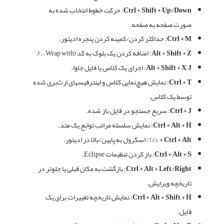
Ctrl + Shift + Up/Down:
حرکت خطوط انتخاب شده به
صورت صفحه به صفحه.
Ctrl + M:
حداکثر کردن/کمینه کردن پنجره ادیتور.
Alt + Shift + Z:
اضافه کردن یک بلوک به کد (Wrap with…).
Alt + Shift + X, J:
اجرای یک کلاس یا فایل جاوا.
Ctrl + T:
نمایش هیچ‌نمایی کلاس و اینترفیسهای ارث‌بری شده
توسط یک کلاس.
Ctrl + J:
سریع جستجو در فایل باز شده.
Ctrl + Alt + H:
نمایش سلسله مراتب توابع یک متد.
Ctrl + Alt + ↓/↑:
اسکرول به پایین/بالا در ادیتور.
Ctrl + Alt + S:
باز کردن تنظیمات Eclipse.
Ctrl + Alt + Left/Right:
بازگشت به مکان قبلی یا جلوتر در
تاریخچه ویرایش.
Ctrl + Alt + Shift + H:
نمایش تاریخچه تغییرات برای یک
فایل.