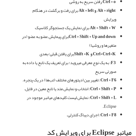
Ctrl + o
رفتن
سریع
به
روشی
Alt + right
و
Alt + left
برای
رفت
و
برگشت
در
هنگام
ویرایش
Alt + Shift + W
برای نمایش یک جستجوگر کلاسیک
Ctrl + Shift + Up and down
برای
پیمایش
عضو
به
عضو
(
در
متغیرها
و
روشها
)
Ctrl+Ctrl+K
و
Shift +K
برای
یافتن
قبلی
/
بعدی
F3:
به یک نوع معرفی میروید؛ برای تعریف یک تابع یا داده به
صورتی سریع
Ctrl + F6:
تغییر بین ادیتورهای مختلف (تب‌ها) در یک پنجره.
Ctrl + Shift + P:
انتخاب و نمایش متد یا تابع معین در فایل.
Ctrl + Shift + L:
نمایش لیست کلیدهای میانبر موجود در
Eclipse.
Ctrl + F8:
اجرای دیباگ کنترلی.
میانبر
Eclipse
برای
ویرایش
کد