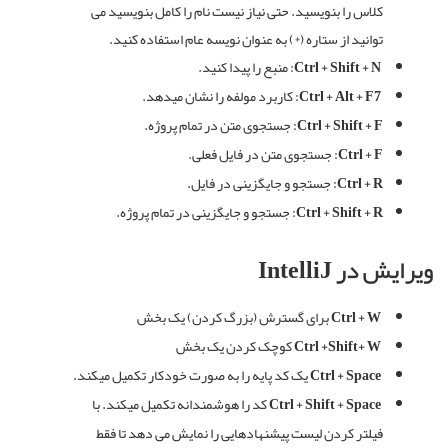
کلاس را بنویسید
.
حتی نیاز نیست نام را کامل بنویسید می
توانید از ستاره
(*)
به عنوان نویسه عام استفاده کنید
.
Ctrl + Shift + N:
منبع
را
پیدا
کنید
.
Ctrl + Alt + F7:
کاربرد
مولفه
را
نشان
میدهد
.
Ctrl + Shift + F:
جستجوی متن در تمام پروژه.
Ctrl + F:
جستجوی متن در فایل فعلی.
Ctrl + R:
جستجو و جایگزینی در فایل.
Ctrl + Shift + R:
جستجو و جایگزینی در تمام پروژه.
ویرایش
در
IntelliJ
Ctrl + W
برای گسترش
(
بزرگ کردن
)
یک بخش
Ctrl +Shift+ W
کوچک
کردن
یک
بخش
Ctrl + Space
یک کد پایه را به صورت خودکار تکمیل میکند
.
Ctrl + Shift + Space
کد را هوشمندانه تکمیل میکند
.
با
فیلتر کردن لیست پیشنهادهایی را نمایش می دهد تا فقط