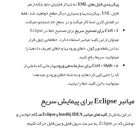
پیکربندی
فایل
های
XML
نه تنها از فایلهای جاوا بلکه از هر
فایل
XML
، پیکربندیها و بسیاری دیگر مطلع خواهید شد
.
فقط
در فضای کاری شما کار میکند و در سطح
jar
جستجو نمیکند
.
Ctrl + 1
برای
تصحیح
سریع
برای تصحیح خطا در
Eclipse
میتوان از این کلید میانبر استفاده کرد
.
خطاهایی چون قرار
ندادن نقطه ویرگول، خطای ورودیها و خطای تعریف دادهها را
میتوانید سریعا رفع کنید
.
Ctrl + Shift + o
برای
سازماندهی
ورودیها
زمانی که بخشی از
کد را جایی کپی کردهاید و به شما خطای ورودی میدهد؛
میتوانید با این کلید خطا را بیابید
.
میانبر
Eclipse
برای
پیمایش
سریع
در این بخش از
کلیدهای
میانبر
Intellij IDEA
و
Eclipse
هنگام خواندن و
نوشتن کد در
Eclipse
، به سرعت درون فایل و بین فایل حرکت کنیم
.