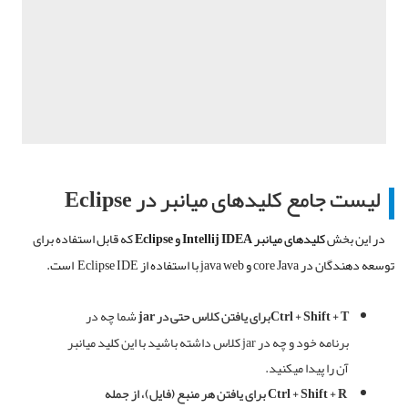
لیست جامع کلیدهای
میانبر
در
Eclipse
در این بخش
کلیدهای میانبر Intellij IDEA و Eclipse
که قابل استفاده برای
توسعه دهندگان در
core Java
و
java web
با استفاده از
Eclipse IDE
است
.
Ctrl + Shift + T
برای
یافتن
کلاس
حتی
در
jar
شما چه در
برنامه خود و چه در
jar
کلاس داشته باشید با این کلید میانبر
آن را پیدا میکنید
.
Ctrl + Shift + R
برای
یافتن
هر
منبع
(
فایل
)
،
از
جمله