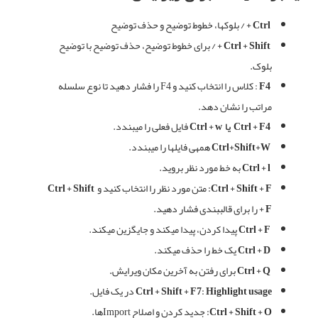
Ctrl + /
بلوکها، خطوط توضیح و حذف توضیح
Ctrl + Shift + /
برای خطوط توضیح، حذف توضیح با توضیح
بلوک
.
F4
:
کلاس را انتخاب کنید و
F4
را فشار دهید تا نوع سلسله
مراتب را نشان دهد
.
Ctrl + F4
یا
Ctrl + w
فایل
فعلی
را
میبندد
.
Ctrl+Shift+W
همهی
فایلها
را
میبندد
.
Ctrl + l
به
خط
مورد
نظر
بروید
.
Ctrl + Shift + F:
متن مورد نظر را انتخاب کنید و
Ctrl + Shift
+ F
را برای قالببندی فشار دهید
.
Ctrl + F
پیدا کردن، پیدا میکند و جایگزین میکند
.
Ctrl + D
یک
خط
را
حذف
میکند
.
Ctrl + Q
برای رفتن به آخرین مکان ویرایش
.
Ctrl + Shift + F7: Highlight usage
در یک فایل.
Ctrl + Shift + O:
جدید کردن و اصلاح Import‌ها.