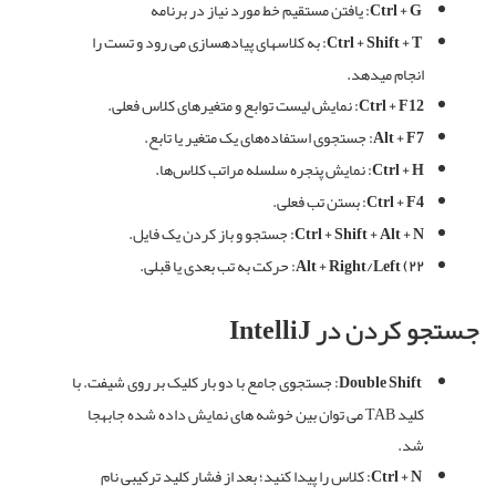
Ctrl + G:
یافتن مستقیم خط مورد نیاز در برنامه
Ctrl + Shift + T:
به کلاسهای پیادهسازی می رود و تست را
انجام میدهد
.
Ctrl + F12:
نمایش لیست توابع و متغیرهای کلاس فعلی.
Alt + F7:
جستجوی استفاده‌های یک متغیر یا تابع.
Ctrl + H:
نمایش پنجره سلسله مراتب کلاس‌ها.
Ctrl + F4:
بستن تب فعلی.
Ctrl + Shift + Alt + N:
جستجو و باز کردن یک فایل.
۲۲) Alt + Right/Left:
حرکت به تب بعدی یا قبلی.
جستجو
کردن
در
IntelliJ
Double Shift:
جستجوی جامع با دو بار کلیک بر روی شیفت
.
با
کلید
TAB
می توان بین خوشه های نمایش داده شده جابهجا
شد
.
Ctrl + N:
کلاس را پیدا کنید؛ بعد از فشار کلید ترکیبی نام