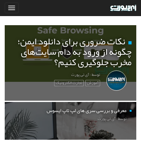
نکات ضروری برای دانلود ایمن؛
چگونه از ورود به دام سایت‌های
مخرب جلوگیری کنیم؟
توسط : آی تی پورت
آموزش
تجارت الکترونیک
معرفی و بررسی سری های لپ تاپ ایسوس
توسط : آی تی پورت