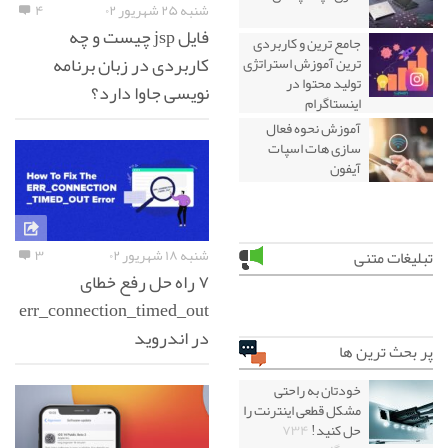
شنبه ۲۵ شهریور ۰۲
۴
فایل jsp چیست و چه
جامع ترین و کاربردی
کاربردی در زبان برنامه
ترین آموزش استراتژی
تولید محتوا در
نویسی جاوا دارد؟
اینستاگرام
آموزش نحوه فعال
سازی هات اسپات
آیفون
شنبه ۱۸ شهریور ۰۲
۳
تبلیغات متنی
۷ راه حل رفع خطای
err_connection_timed_out
در اندروید
پر بحث ترین ها
خودتان به راحتی
مشکل قطعی اینترنت را
حل کنید!
۷۳۴