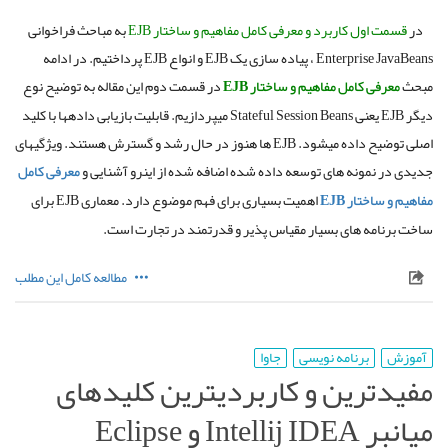
در
قسمت اول کاربرد و معرفی کامل مفاهیم و ساختار EJB
به مباحث فراخوانی
Enterprise JavaBeans ، پیاده سازی یک EJB و انواع EJB پرداختیم.
در ادامه
مبحث
معرفی کامل مفاهیم و ساختار
EJB
در قسمت دوم این مقاله به توضیح نوع
دیگر
EJB
یعنی
Stateful Session Beans
میپردازیم. قابلیت بازیابی دادهها با کلید
اصلی توضیح داده میشود.
EJB
ها هنوز در حال رشد و گسترش هستند. ویژگیهای
جدیدی در نمونه های توسعه داده شده اضافه شده از اینرو آشنایی و
معرفی کامل
مفاهیم و ساختار
EJB
اهمیت بسیاری برای فهم موضوع دارد. معماری
EJB
برای
ساخت برنامه های بسیار مقیاس پذیر و قدرتمند در تجارت است.
مطالعه کامل این مطلب
آموزش
برنامه نویسی
جاوا
مفیدترین و کاربردیترین کلیدهای
میانبر Intellij IDEA و Eclipse