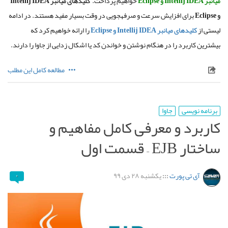
میانبر
Intellij IDEA
و
Eclipse
خواهیم پرداخت.
کلیدهای
میانبر
Intellij IDEA
و
Eclipse
برای افزایش سرعت و صرفهجویی در وقت بسیار مفید هستند
.
در ادامه
لیستی از
کلیدهای میانبر Intellij IDEA و Eclipse
را ارائه خواهیم کرد که
بیشترین کاربرد را در هنگام نوشتن و خواندن کد یا اشکال زدایی از جاوا را دارند
.
مطالعه کامل این مطلب
برنامه نویسی
جاوا
کاربرد و معرفی کامل مفاهیم و
ساختار EJB – قسمت اول
آی تی پورت
:::
یکشنبه ۲۸ دی ۹۹
۰