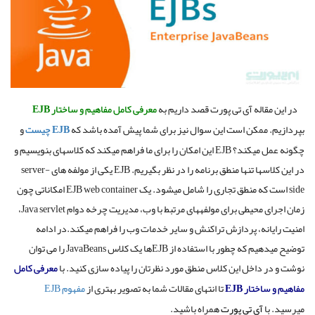
در این مقاله آی تی پورت قصد داریم به
معرفی
کامل
مفاهیم
و
ساختار
EJB
بپردازیم
.
ممکن است این سوال نیز برای شما پیش آمده باشد که
EJB
چیست
و
چگونه عمل میکند؟
EJB
این امکان را برای ما فراهم میکند که کلاسهای بنویسیم و
در این کلاسها تنها منطق برنامه را در نظر بگیریم
. EJB
یکی از مولفه های
server-
side
است که منطق تجاری را شامل میشود
.
یک
EJB web container
امکاناتی چون
زمان اجرای محیطی برای مولفههای مرتبط با وب، مدیریت چرخه دوام
Java servlet
،
امنیت رایانه، پردازش تراکنش و سایر خدمات وب را فراهم میکند
.
در ادامه
توضیح میدهیم که چطور با استفاده از
EJB
ها یک کلاس
JavaBeans
را می توان
نوشت و در داخل این کلاس منطق مورد نظرتان را پیاده سازی کنید
.
با
معرفی
کامل
مفاهیم
و
ساختار
EJB
تا انتهای مقالات شما به تصویر بهتری از
مفهوم
EJB
میرسید. با
آی تی پورت
همراه باشید.