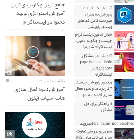
جامع ترین و کاربردی ترین
آموزش دستورات
آموزش استراتژی تولید
پاورشل به همراه
فهرست کامل کد های
محتوا در اینستاگرام
ویندوز پاورشل
شغل ادمین اینستاگرام
چیست و چگونه ادمین
اینستاگرام شویم؟
آموزش حل مشکل
page isn’t available
right now در
اینستاگرام
یکشنبه ۹ مهر ۰۲
۰
ویندوز پاورشل چیست
آموزش نحوه فعال سازی
؟ کاربرد ها و نحوه فعال
سازی powershell
هات اسپات آیفون
۱۱ راهکار برای حل
مشکل
err_name_not_resolved اندروید
معرفی و بررسی تفاوت
سری لپ تاپ های MSI