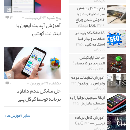
دیدگاه
رفع مشکل کاهش
سرعت اینترنت و یا
پنج شنبه ۲۳ اردیبهشت ۰۰
۳
خاموش شدن چراغ
آموزش آپدیت آیفون با
۳۳۶ دیدگاه
DSL
اینترنت گوشی
۱۸ متاتگ که باید در
صفحات وب از آنها
استفاده کنید.
۲۹۵
دیدگاه
ساخت اپلیکیشن
اندروید در ۵ دقیقه!
۲۵۰ دیدگاه
آموزش تنظیمات مودم
یکشنبه ۲۹ فروردین ۰۰
۰
وایرلس در ویندوز
۲۱۴
دیدگاه
حل مشکل عدم دانلود
ارتقا سیمبین نوکیا را به
برنامه توسط گوگل پلی
سیستم عامل بل
۱۹۵
دیدگاه
سایر آموزش ها »
آموزش کامل برنامه
نویسی ++C & C
۱۷۴
دیدگاه