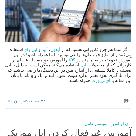
اگر شما هم جزو کاربرانی هستید که از
آیفون
،
آیپد
و
اپل واچ
استفاده
می‌کنند و از سایز فونت آن‌ها راضی نیستید با ما همراه باشید؛ در این
آموزش نحوه تغییر سایز متن در
iOS
را آموزش خواهیم داد. عده‌ای از
کاربرانی که از محصولات
اپل
استفاده می‌کنند ممکن است به دلیل بینایی
ضعیف یا کاملا سلیقه‌ای از اندازه متن در این دستگاه‌ها راضی نباشند که
برای یادگیری نحوه تغییر اندازه فونت آیفون، آیپد و اپل واچ باید تا پایان
این مقاله با
آی‌تی‌پورت
همراه باشند.
مطالعه کامل این مطلب
ای او اس
سیستم عامل
آموزش غیرفعال کردن اپل موزیک