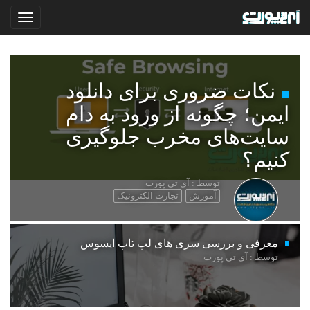
نکات ضروری برای دانلود
ایمن؛ چگونه از ورود به دام
سایت‌های مخرب جلوگیری
کنیم؟
توسط : آی تی پورت
آموزش
تجارت الکترونیک
معرفی و بررسی سری های لپ تاپ ایسوس
توسط : آی تی پورت