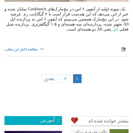
یک نمونه اولیه از آیفون ۶ اس در بنچ‌مارک‌های Geekbench نمایان شده و
خبر از این می‌دهد که این هندست قرار است با ۲ گیگابایت رم عرضه
شود. در این بنچ‌مارک همچنین می‌بینیم که آیفون ۶ اس به پردازنده اپل
A9 تجهیز شده، پردازنده‌ای سه هسته‌ای و ۱.۵ گیگاهرتزی. پردازنده نسل
فعلی
اپل
یعنی A8 دو هسته‌ای است.
مطالعه کامل این مطلب
۱
۲
بعدی
:: آموزش
بیشتر خوانده شده اند
نکات ضروری برای