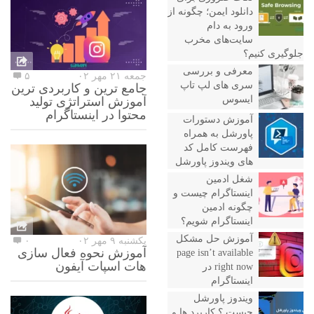
دانلود ایمن؛ چگونه از
ورود به دام
سایت‌های مخرب
جلوگیری کنیم؟
معرفی و بررسی
جمعه ۲۱ مهر ۰۲
۵
سری های لپ تاپ
جامع ترین و کاربردی ترین
ایسوس
آموزش استراتژی تولید
محتوا در اینستاگرام
آموزش دستورات
پاورشل به همراه
فهرست کامل کد
های ویندوز پاورشل
شغل ادمین
اینستاگرام چیست و
چگونه ادمین
اینستاگرام شویم؟
آموزش حل مشکل
یکشنبه ۹ مهر ۰۲
۰
آموزش نحوه فعال سازی
page isn’t available
هات اسپات آیفون
right now در
اینستاگرام
ویندوز پاورشل
چیست ؟ کاربرد ها و