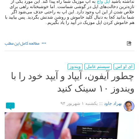
نداشته باشید
اپل واچ
به اپ موزیک شما راه پیدا کند. این مورد یکی از
تازه‌ترین دخالت‌های اپل در گوشی شماست. اما خوشبختانه راهی برای
خلاص شدن از این اپ وجود دارد. این اپ به راحتی حذف می‌شود اگر
شما بدانید کجا به دنبال کلید خاموش و روشن شدنش بگردید. پس بیایید با
هم خاموش کردن اپل موزیک در آیپد را یاد بگیریم.
مطالعه کامل این مطلب
ای او اس
سیستم عامل
ویندوز
چطور آیفون، آیپاد و آیپد خود را با
ویندوز ۱۰ سینک کنید
بهراد جاود
:::
یکشنبه ۱ شهریور ۹۴
۰