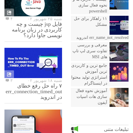
نحوه فعال سازی
powershell
۱۱ راهکار برای حل
شنبه ۲۵ شهریور ۰۲
۴
فایل jsp چیست و چه
مشکل
کاربردی در زبان برنامه
نویسی جاوا دارد؟
err_name_not_resolved اندروید
معرفی و بررسی
تفاوت سری لپ تاپ
های MSI
جامع ترین و کاربردی
ترین آموزش
استراتژی تولید محتوا
شنبه ۱۸ شهریور ۰۲
۳
در اینستاگرام
۷ راه حل رفع خطای
err_connection_timed_out
آموزش نحوه فعال
در اندروید
سازی هات اسپات
آیفون
تبلیغات متنی