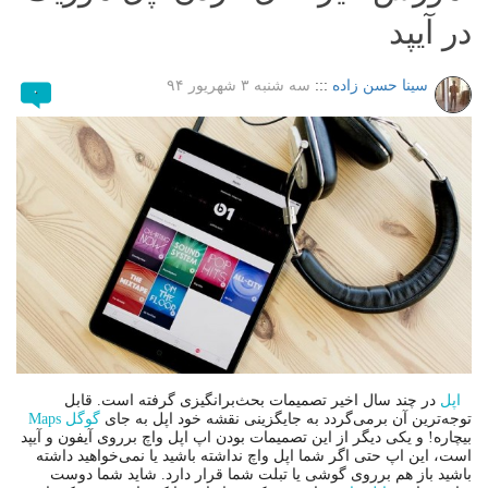
در آیپد
سینا حسن زاده
:::
سه شنبه ۳ شهریور ۹۴
۰
اپل
در چند سال اخیر تصمیمات بحث‌برانگیزی گرفته است. قابل
توجه‌ترین آن برمی‌گردد به جایگزینی نقشه خود اپل به جای
گوگل Maps
بیچاره! و یکی دیگر از این تصمیمات بودن اپ اپل واچ برروی آیفون و آیپد
است، این اپ حتی اگر شما اپل واچ نداشته باشید یا نمی‌خواهید داشته
باشید باز هم برروی گوشی یا تبلت شما قرار دارد. شاید شما دوست