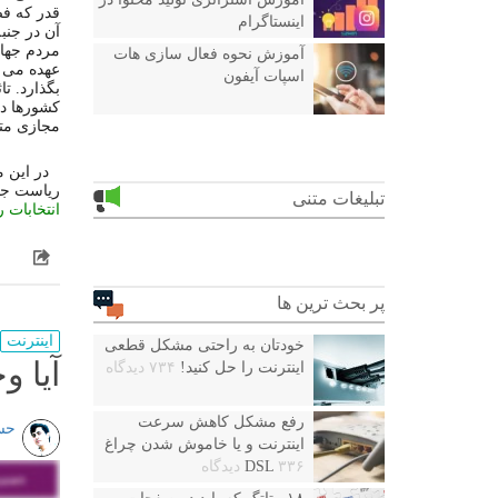
قدر
که
فض
اینستاگرام
آن
در
جنب
مردم
جها
آموزش نحوه فعال سازی هات
عهده
می
اسپات آیفون
بگذارد
.
تا
کشورها
د
مجازی
مت
در
این
م
ریاست
جم
تبلیغات متنی
انتخابات
ر
پر بحث ترین ها
اینترنت
خودتان به راحتی مشکل قطعی
آیا 
اینترنت را حل کنید!
۷۳۴ دیدگاه
رفع مشکل کاهش سرعت
حس
اینترنت و یا خاموش شدن چراغ
۳۳۶ دیدگاه
DSL