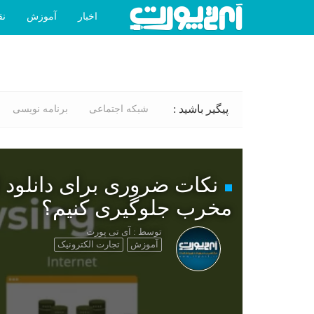
اخبار
آموزش
نق
پیگیر باشید :
شبکه اجتماعی
برنامه نویسی
نکات ضروری برای دانلود ا
مخرب جلوگیری کنیم؟
توسط : آی تی پورت
آموزش
تجارت الکترونیک