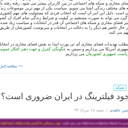
ای
مجازی
و
شبکه
های
اجتماعی
در
بین
کاربران
بیشتر
می
شود،
رفته
رفته
با
ه
های
مختلف
زندگی
آشنا
می
شویم
.
سیاست
یکی
از
مهم
ترین
موضوعات
زند
ن
است
.
دلیل
این
امر
آن
است
که
انتخاب
فردی
که
مسئولیت
های
مهم
کشوری
گیرد
می
تواند
به
صورت
مستقیم
بر
کیفیت
و
شرایط
زندگی
تمام
افراد
آن
کشو
ثیر
فضای
مجازی
و
شبکه
های
اجتماعی
آن
قدر
در
انتخابات
و
سیاست
زیاد
شده
ر
حال
حاضر
هم
دیگر
را
به
دخالت
در
انتخابات
و
سرنوشت
کشورشان
از
طریق
هم
می
کنند
.
طلب
تهدیدات
فضای
مجازی
آی
تی
پورت
ابتدا
به
نقش
فضای
مجازی
در
انتخاب
هوری
آمریکا
می
پردازیم
و
سپس
به
چگونگی
کنترل
و
جهت
دهی
افکار
عموم
یاست
جمهوری
کشورمان
می
پردازیم
.
مطالعه کامل
شبکه
وجود فیلترینگ در ایران ضروری است؟
ین جاهدی
:::
شنبه ۱۸ مرداد ۹۳