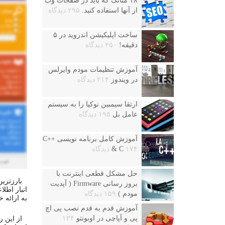
۱۸ متاتگ که باید در صفحات وب
از آنها استفاده کنید.
۲۹۵ دیدگاه
ساخت اپلیکیشن اندروید در ۵
دقیقه!
۲۵۰ دیدگاه
آموزش تنظیمات مودم وایرلس
در ویندوز
۲۱۴ دیدگاه
ارتقا سیمبین نوکیا را به سیستم
عامل بل
۱۹۵ دیدگاه
آموزش کامل برنامه نویسی ++C
۱۷۴ دیدگاه
& C
حل مشکل قطعی اینترنت با
بارزتری
بروز رسانی Firmware ( آپدیت
انبار اطل
مودم )
۱۵۹ دیدگاه
به ارائه خ
آموزش قدم به قدم نصب پی اچ
پی و آپاچی در اوبونتو
۱۳۴
از این ر