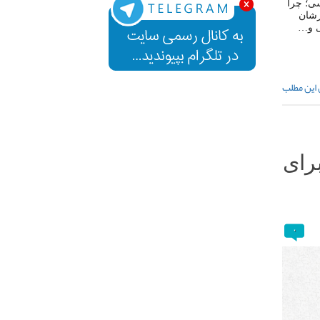
سی؛ چرا
ظرشان
گی و…
 این مطلب
برای
۰