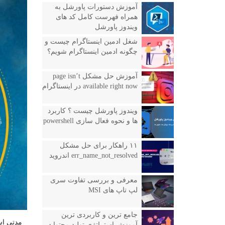
آموزش دستورات پاورشل به
همراه فهرست کامل کد های
ویندوز پاورشل
شغل ادمین اینستاگرام چیست و
چگونه ادمین اینستاگرام شویم؟
آموزش حل مشکل page isn’t
available right now در اینستاگرام
ویندوز پاورشل چیست ؟ کاربرد
ها و نحوه فعال سازی powershell
۱۱ راهکار برای حل مشکل
err_name_not_resolved اندروید
معرفی و بررسی تفاوت سری
لپ تاپ های MSI
جامع ترین و کاربردی ترین
مدتی
ا
آموزش استراتژی تولید محتوا در