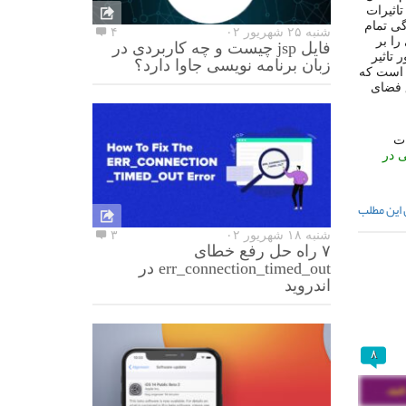
تاثیرات
گی
تمام
شنبه ۲۵ شهریور ۰۲
۴
را
بر
فایل jsp چیست و چه کاربردی در
ر
تاثیر
زبان برنامه نویسی جاوا دارد؟
است
که
فضای
ات
ی
در
 این مطلب
شنبه ۱۸ شهریور ۰۲
۳
۷ راه حل رفع خطای
err_connection_timed_out در
اندروید
۸