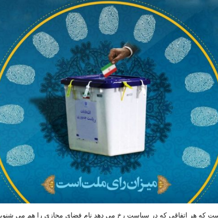
ست
که
هر
اتفاقی
که
در
سیاست
رخ
می
دهد
نام
فضای
مجازی
را
هم
می
شنوی