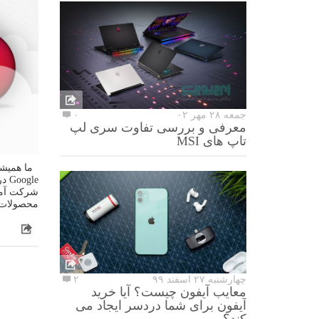
جمعه ۲۸ مهر ۰۲
۰
معرفی و بررسی تفاوت سری لپ
تاپ های MSI
ما همیشه
Google در ایران وجود ندارد. همانطورکه
شرکت آمری
محصولات ب
چهارشنبه ۲۷ اسفند ۹۹
۲
معایب آیفون چیست؟ آیا خرید
آیفون برای شما دردسر ایجاد می
کند؟