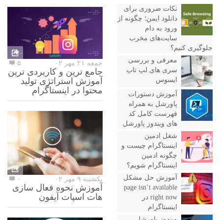
نکات ضروری برای
دانلود ایمن؛ چگونه از
ورود به دام
سایت‌های مخرب
جلوگیری کنیم؟
معرفی و بررسی
جمعه ۲۱ مهر ۰۲
۵
سری های لپ تاپ
جامع ترین و کاربردی ترین
ایسوس
آموزش استراتژی تولید
محتوا در اینستاگرام
آموزش دستورات
پاورشل به همراه
فهرست کامل کد
های ویندوز پاورشل
شغل ادمین
اینستاگرام چیست و
چگونه ادمین
اینستاگرام شویم؟
آموزش حل مشکل
یکشنبه ۹ مهر ۰۲
۰
آموزش نحوه فعال سازی
page isn’t available
هات اسپات آیفون
right now در
اینستاگرام
ویندوز پاورشل