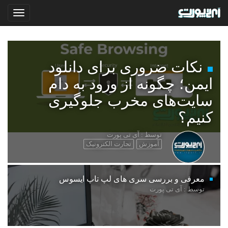
نکات ضروری برای دانلود
ایمن؛ چگونه از ورود به دام
سایت‌های مخرب جلوگیری
کنیم؟
توسط : آی تی پورت
آموزش
تجارت الکترونیک
معرفی و بررسی سری های لپ تاپ ایسوس
توسط : آی تی پورت