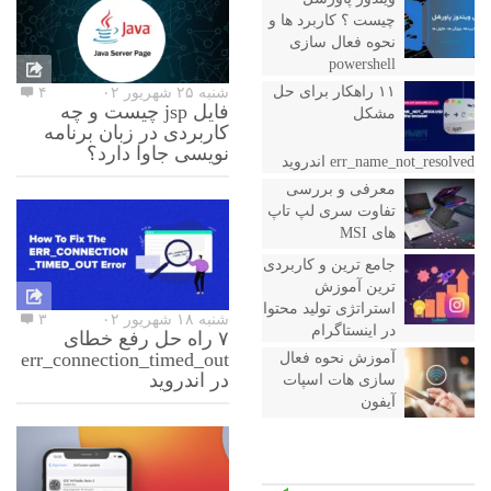
چیست ؟ کاربرد ها و
نحوه فعال سازی
powershell
۱۱ راهکار برای حل
شنبه ۲۵ شهریور ۰۲
۴
فایل jsp چیست و چه
مشکل
کاربردی در زبان برنامه
نویسی جاوا دارد؟
err_name_not_resolved اندروید
معرفی و بررسی
تفاوت سری لپ تاپ
های MSI
جامع ترین و کاربردی
ترین آموزش
استراتژی تولید محتوا
شنبه ۱۸ شهریور ۰۲
۳
در اینستاگرام
۷ راه حل رفع خطای
err_connection_timed_out
آموزش نحوه فعال
در اندروید
سازی هات اسپات
آیفون