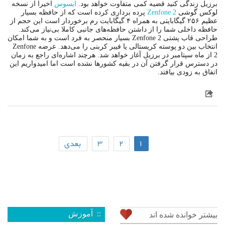
برزیل زندگی کنید قضیه کمی متفاوت خواهد بود.
ایسوس
اخیرا از نسخه
لوکس گوشی
Zenfone 2
پرده برداری کرده است که از حافظه بسیار
عظیم ۲۵۶ گیگابایتی به همراه ۴ گیگابایت رم برخوردار است این حجم از
حافظه داخلی شما را از داشتن حافظه‌های جانبی کاملا بی‌نیاز می‌کند.
طراحی قاب پشتی Zenfone 2 بسیار منحصر به فرد است و به شما امکان
انتخاب بین دو پوسته کریستالی یا فیبر کربنی را می‌دهد. عرضه Zenfone
2 از ماه سپتامبر در برزیل آغاز خواهد شد. هرچند اشاره‌ای راجع به زمان
در دسترس قرار گرفتن آن در بقیه کشورها نشده است اما امیدواریم این
اتفاق به زودی بیافتد.
۱
۲
۳
بعدی
:: آموزش
بیشتر خوانده شده اند