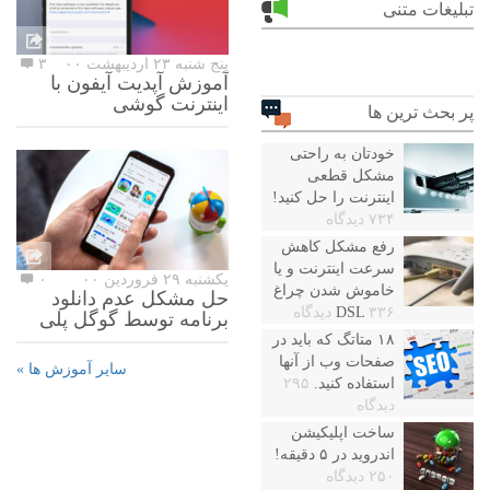
تبلیغات متنی
پنج شنبه ۲۳ اردیبهشت ۰۰
۳
آموزش آپدیت آیفون با
اینترنت گوشی
پر بحث ترین ها
خودتان به راحتی
مشکل قطعی
اینترنت را حل کنید!
۷۳۴ دیدگاه
رفع مشکل کاهش
سرعت اینترنت و یا
یکشنبه ۲۹ فروردین ۰۰
۰
خاموش شدن چراغ
حل مشکل عدم دانلود
۳۳۶ دیدگاه
DSL
برنامه توسط گوگل پلی
۱۸ متاتگ که باید در
صفحات وب از آنها
سایر آموزش ها »
استفاده کنید.
۲۹۵
دیدگاه
ساخت اپلیکیشن
اندروید در ۵ دقیقه!
۲۵۰ دیدگاه