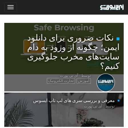
نکات ضروری برای دانلود
ایمن؛ چگونه از ورود به دام
سایت‌های مخرب جلوگیری
کنیم؟
توسط : آی تی پورت
آموزش
تجارت الکترونیک
معرفی و بررسی سری های لپ تاپ ایسوس
توسط : آی تی پورت