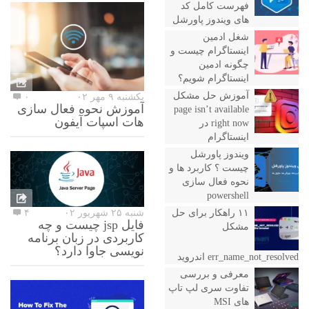
فهرست کامل کد
های ویندوز پاورشل
شغل ادمین
اینستاگرام چیست و
چگونه ادمین
اینستاگرام شویم؟
آموزش حل مشکل
یکشنبه ۹ مهر ۰۲
۰
آموزش نحوه فعال سازی
page isn’t available
هات اسپات آیفون
right now در
اینستاگرام
ویندوز پاورشل
چیست ؟ کاربرد ها و
نحوه فعال سازی
powershell
۱۱ راهکار برای حل
شنبه ۲۵ شهریور ۰۲
۴
فایل jsp چیست و چه
مشکل
کاربردی در زبان برنامه
نویسی جاوا دارد؟
err_name_not_resolved اندروید
معرفی و بررسی
تفاوت سری لپ تاپ
های MSI