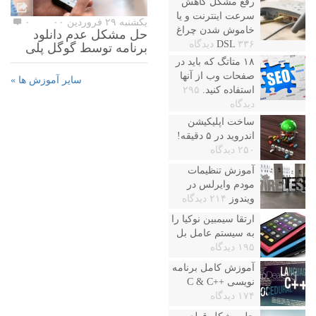
رفع مشکل کاهش
سرعت اینترنت و یا
یکشنبه ۲۹ فروردین ۰۰
۰
خاموش شدن چراغ
حل مشکل عدم دانلود
۳۳۶ دیدگاه
DSL
برنامه توسط گوگل پلی
۱۸ متاتگ که باید در
صفحات وب از آنها
سایر آموزش ها »
استفاده کنید.
۲۹۵
دیدگاه
ساخت اپلیکیشن
اندروید در ۵ دقیقه!
۲۵۰ دیدگاه
آموزش تنظیمات
مودم وایرلس در
ویندوز
۲۱۴ دیدگاه
ارتقا سیمبین نوکیا را
به سیستم عامل بل
۱۹۵ دیدگاه
آموزش کامل برنامه
نویسی ++C & C
۱۷۴ دیدگاه