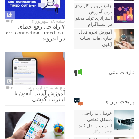
جامع ترین و کاربردی
ترین آموزش
استراتژی تولید محتوا
شنبه ۱۸ شهریور ۰۲
۳
در اینستاگرام
۷ راه حل رفع خطای
err_connection_timed_out
آموزش نحوه فعال
در اندروید
سازی هات اسپات
آیفون
تبلیغات متنی
پنج شنبه ۲۳ اردیبهشت ۰۰
۳
آموزش آپدیت آیفون با
اینترنت گوشی
پر بحث ترین ها
خودتان به راحتی
مشکل قطعی
اینترنت را حل کنید!
۷۳۴ دیدگاه