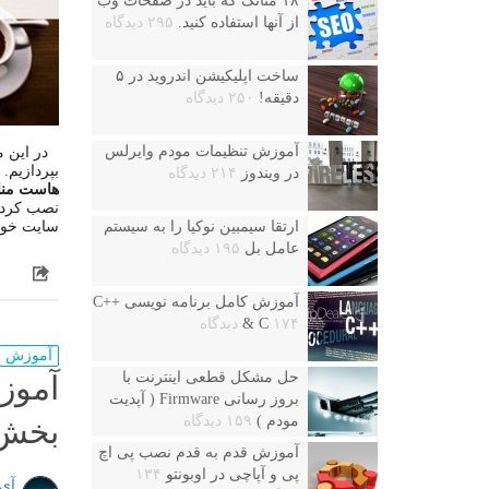
۱۸ متاتگ که باید در صفحات وب
از آنها استفاده کنید.
۲۹۵ دیدگاه
ساخت اپلیکیشن اندروید در ۵
دقیقه!
۲۵۰ دیدگاه
آموزش تنظیمات مودم وایرلس
در این 
بپردازیم. 
در ویندوز
۲۱۴ دیدگاه
هاست منا
نصب کرده 
سایت خود 
ارتقا سیمبین نوکیا را به سیستم
عامل بل
۱۹۵ دیدگاه
آموزش کامل برنامه نویسی ++C
۱۷۴ دیدگاه
& C
آموزش
حل مشکل قطعی اینترنت با
آموز
بروز رسانی Firmware ( آپدیت
مودم )
۱۵۹ دیدگاه
بخش 
آموزش قدم به قدم نصب پی اچ
پی و آپاچی در اوبونتو
۱۳۴
آی