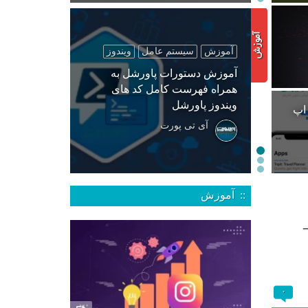
آموزش
سیستم عامل
ویندوز
آموزش دستورات پاورشل به
همراه فهرست کامل کد های
ویندوز پاورشل
 اپ
آی تی پورت
:: آموزش
۰