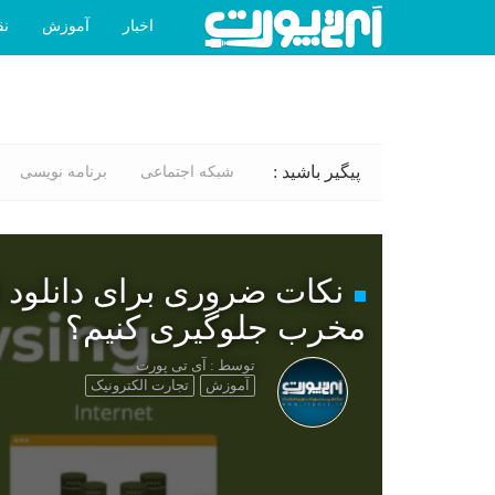
اخبار
آموزش
نق
پیگیر باشید :
شبکه اجتماعی
برنامه نویسی
نکات ضروری برای دانلود ا
مخرب جلوگیری کنیم؟
توسط : آی تی پورت
آموزش
تجارت الکترونیک