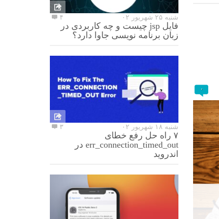
شنبه ۲۵ شهریور ۰۲
۴
فایل jsp چیست و چه کاربردی در
زبان برنامه نویسی جاوا دارد؟
۰
شنبه ۱۸ شهریور ۰۲
۳
۷ راه حل رفع خطای
err_connection_timed_out در
اندروید