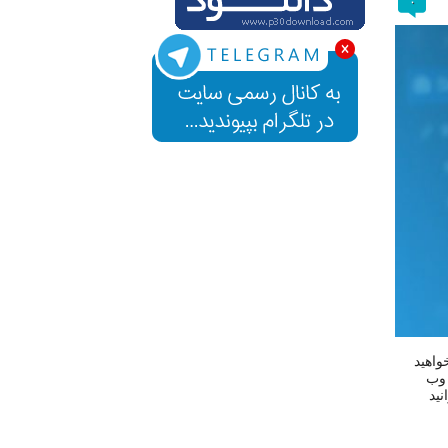
۰
واهید
 وب
ید