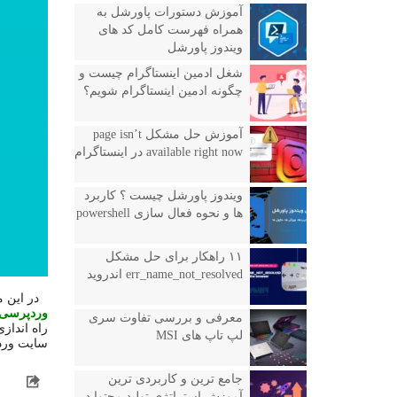
آموزش دستورات پاورشل به
همراه فهرست کامل کد های
ویندوز پاورشل
شغل ادمین اینستاگرام چیست و
چگونه ادمین اینستاگرام شویم؟
آموزش حل مشکل page isn’t
available right now در اینستاگرام
ویندوز پاورشل چیست ؟ کاربرد
ها و نحوه فعال سازی powershell
۱۱ راهکار برای حل مشکل
err_name_not_resolved اندروید
در این 
وردپرسی
معرفی و بررسی تفاوت سری
راه انداز
لپ تاپ های MSI
سایت وردپ
جامع ترین و کاربردی ترین
آموزش استراتژی تولید محتوا در