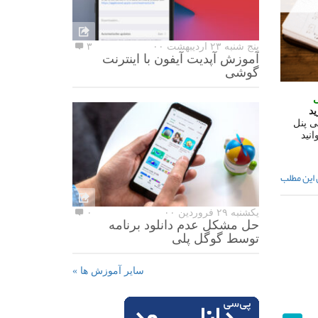
پنج شنبه ۲۳ اردیبهشت ۰۰
۳
آموزش آپدیت آیفون با اینترنت
گوشی
ی
ید
ی پنل
نید
 این مطلب
یکشنبه ۲۹ فروردین ۰۰
۰
حل مشکل عدم دانلود برنامه
توسط گوگل پلی
سایر آموزش ها »