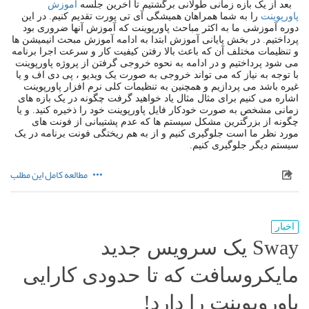
بعد از یک بازه زمانی طولانی برگشتیم تا آخرین جلسه
آموزش
پاورپوینت
را به شما همراهان همیشگی آی تی پورت تقدیم کنیم. در این
دوره آموزشی ما به اکثر مباحث پاورپوینت که آموزش آنها ضروری بود
پرداختیم. در بخش پایانی آموزش ابتدا به ادامه آموزش مبحث انیمیشن ها
و تنظیمات مختلف آن که باعث بالا رفتن کیفیت کار و سرعت اجرا برنامه
می شود پرداختیم و در ادامه به نحوه خروجی گرفتن از پروژه پاورپوینت
با توجه به نیاز که می تواند خروجی به صورت یک ویدیو ، پی دی اف و یا
غیره باشد می پردازیم و همچنین به تنظیمات کلی نرم افزار پاورپوینت
اشاره می کنیم برای مثال مثال یاد خواهید گرفت چگونه در یک بازه های
زمانی مشخص به صورت خودکار فایل پاورپوینت خود را ذخیره کنید. و یا
چگونه از بزرگترین مشکل سیستم ها که عدم پشتیبانی از فونت های
مورد نظر ما است جلوگیری کنیم و از به هم ریختگی فونت برنامه در یک
سیستم دیگر جلوگیری کنیم.
مطالعه کامل این مطلب
اخبار
Sway یک سرویس جدید
مایکروسافت که تا حدودی کارایی
پاوروپوینت را دارد!