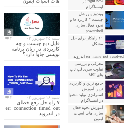
هات اسپات آیفون
right now در
اینستاگرام
ویندوز پاورشل
چیست ؟ کاربرد ها و
نحوه فعال سازی
powershell
۱۱ راهکار برای حل
شنبه ۲۵ شهریور ۰۲
۴
فایل jsp چیست و چه
مشکل
کاربردی در زبان برنامه
نویسی جاوا دارد؟
err_name_not_resolved اندروید
معرفی و بررسی
تفاوت سری لپ تاپ
های MSI
جامع ترین و کاربردی
ترین آموزش
استراتژی تولید محتوا
شنبه ۱۸ شهریور ۰۲
۳
در اینستاگرام
۷ راه حل رفع خطای
err_connection_timed_out
آموزش نحوه فعال
در اندروید
سازی هات اسپات
آیفون