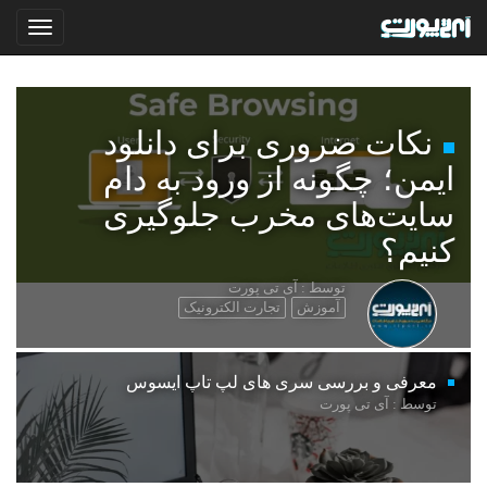
نکات ضروری برای دانلود
ایمن؛ چگونه از ورود به دام
سایت‌های مخرب جلوگیری
کنیم؟
توسط : آی تی پورت
آموزش
تجارت الکترونیک
معرفی و بررسی سری های لپ تاپ ایسوس
توسط : آی تی پورت