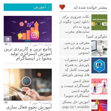
:: آموزش
بیشتر خوانده شده اند
نکات ضروری برای
دانلود ایمن؛ چگونه از
ورود به دام
سایت‌های مخرب
جلوگیری کنیم؟
معرفی و بررسی
جمعه ۲۱ مهر ۰۲
۵
سری های لپ تاپ
جامع ترین و کاربردی ترین
ایسوس
آموزش استراتژی تولید
محتوا در اینستاگرام
آموزش دستورات
پاورشل به همراه
فهرست کامل کد
های ویندوز پاورشل
شغل ادمین
اینستاگرام چیست و
چگونه ادمین
اینستاگرام شویم؟
آموزش حل مشکل
یکشنبه ۹ مهر ۰۲
۰
آموزش نحوه فعال سازی
page isn’t available