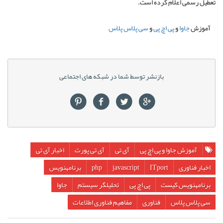
تعطیل رسمی اعلام کرده است.
آموزش
جاوا
و
پی اچ پی
و
سی پلاس پلاس
بازنشر توسط شما در شبکه های اجتماعی
آموزش جاوا و پی اچ پی
آی تی
آی تی پورت
اخبار آی تی
اخبار فناوری
ITport
javascript
php
برنامه​نویس
برنامه​نویس كيست
پی اچ پی
تحلیلگر سیستم
جاوا
سی پلاس پلاس
فناوری
مفاهيم فناوری اطلاعات