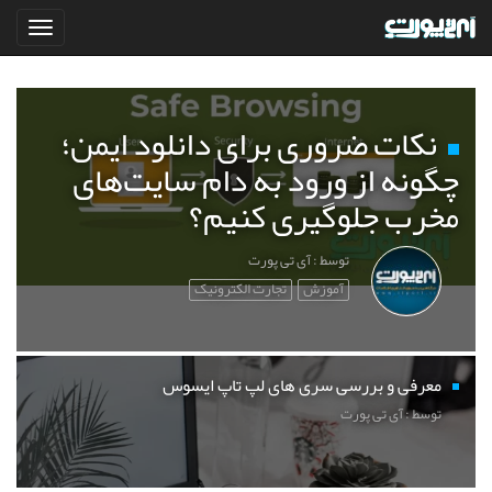
نکات ضروری برای دانلود ایمن؛
چگونه از ورود به دام سایت‌های
مخرب جلوگیری کنیم؟
توسط : آی تی پورت
آموزش
تجارت الکترونیک
معرفی و بررسی سری های لپ تاپ ایسوس
توسط : آی تی پورت