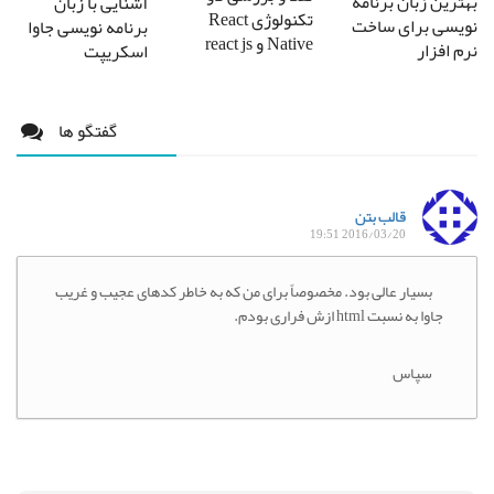
بهترین زبان برنامه
آشنایی با زبان
تکنولوژی React
نویسی برای ساخت
برنامه نویسی جاوا
Native و react js
نرم افزار
اسکریپت
گفتگو ها
قالب بتن
2016/03/20 19:51
بسیار عالی بود. مخصوصاً برای من که به خاطر کدهای عجیب و غریب
جاوا به نسبت html ازش فراری بودم.
سپاس