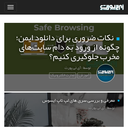
نکات ضروری برای دانلود ایمن؛
چگونه از ورود به دام سایت‌های
مخرب جلوگیری کنیم؟
توسط : آی تی پورت
آموزش
تجارت الکترونیک
معرفی و بررسی سری های لپ تاپ ایسوس
توسط : آی تی پورت