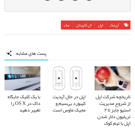
آی‌مک
اپل
ال کاپیتان
مک
پست های مشابه
تاریخچه شرکت اپل
اپل در حال آپدیت
با یک کلیک جایگاه
از شروع مدیریت
کیبورد بی‌سیم و
داک در OS X را
استیو جابز تا ۲
مجیک ماوس است
تغییر دهید
تریلیون دلار شدن
اپل با تیم کوک