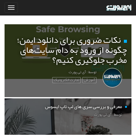
نکات ضروری برای دانلود ایمن؛
چگونه از ورود به دام سایت‌های
مخرب جلوگیری کنیم؟
توسط : آی تی پورت
آموزش
تجارت الکترونیک
معرفی و بررسی سری های لپ تاپ ایسوس
توسط : آی تی پورت