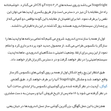
Stagefright می باشد و روی نسخه های ۲٫۲ Froyo و OS اثر می گذارد. خوشبختانه
راه حل مقابله با آن نیز در دسترس است و از طریق یکسری آپدیت‌ها می توان این
نقص را برطرف نمود. اما برای اطمینان از مقابله با این گونه نواقص دو کمپانی که از
پرچمداران سیستم اندروید هستند روز گذشته در این باره اظهاراتی داشتند.
اول از همه با سازنده ی اندروید شروع می کنیم که تمامی برنامه ها و اپدیت‌ها را
سازگار با نکسوس طراحی می کند، از محصول جدید خود پرده برداری کرد و اعلام
نمود از این پس برای ارتقاء وضعیت امنیتی دستگاههای اندرویدی، ماهانه اپدیت
سیستم امنیتی را در نظر خواهد گرفت و در دسترس کاربران قرار خواهد داد.
طبق انتظار این پچ رفع اشکال اول از همه بر روی گوشی های نکسوس کارساز
واقع خواهد شد و مشکل Stagefright آنها را بر طرف خواهد کرد. طبق گفته‌ی
گوگل
، آپدیت در نظر گرفته شده برای گوشیهای نکسوس یا از ابتدای ساخت آنها
در نظر گرفته می شود یا ۱۸ ماه پس از تاریخ فروش آنها و رسیدن به دست مشتری.
هم زمان با این عمل
گوگل
، بزرگترین گوشی ساز نسل اندروید‌ها در جهان یعنی