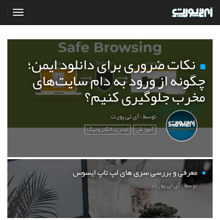
نکات ضروری برای دانلود ایمن؛
چگونه از ورود به دام سایت‌های
مخرب جلوگیری کنیم؟
توسط : آی تی پورت
آموزش
تجارت الکترونیک
معرفی و بررسی سری های لپ تاپ ایسوس
توسط : آی تی پورت