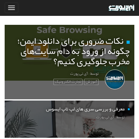
نکات ضروری برای دانلود ایمن؛
چگونه از ورود به دام سایت‌های
مخرب جلوگیری کنیم؟
توسط : آی تی پورت
آموزش
تجارت الکترونیک
معرفی و بررسی سری های لپ تاپ ایسوس
توسط : آی تی پورت