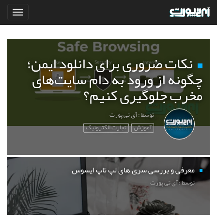
نکات ضروری برای دانلود ایمن؛
چگونه از ورود به دام سایت‌های
مخرب جلوگیری کنیم؟
توسط : آی تی پورت
آموزش
تجارت الکترونیک
معرفی و بررسی سری های لپ تاپ ایسوس
توسط : آی تی پورت