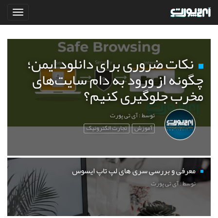
نکات ضروری برای دانلود ایمن؛
چگونه از ورود به دام سایت‌های
مخرب جلوگیری کنیم؟
توسط : آی تی پورت
آموزش
تجارت الکترونیک
معرفی و بررسی سری های لپ تاپ ایسوس
توسط : آی تی پورت