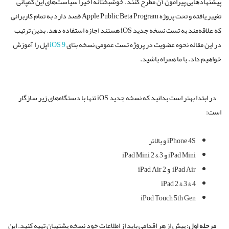
پیشنهاد‌هایی پیرامون آن مطرح کنند. خوشبختانه اخیرا سیاست‌های این کمپانی
تغییر یافته و تحت پروژه Apple Public Beta Program قصد دارد به تمام کاربرانی
که علاقه‌مند به تست نسخه جدید iOS هستند اجازه استفاده دهد. بدین ترتیب
در این مقاله نحوه عضویت در پروژه تست عمومی نسخه بتای
iOS 9
اپل را آموزش
خواهیم داد. با ما همراه باشید.
در ابتدا بهتر است بدانید که نسخه جدید iOS تنها با دستگاه‌های زیر سازگار
است:
iPhone 4S و بالاتر
iPad Mini و iPad Mini 2 & 3
iPad Air و iPad Air 2
iPad 2 & 3 & 4
iPod Touch 5th Gen
مرحله اول:
پیش از هر اقدامی باید از اطلاعات خود نسخه پشتیبان تهیه کنید. این