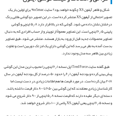
شکل و ظاهر آیفون XS چگونه خواهد بود؟ سایت ۹to5mac برای اولین بار یک
تصویر احتمالی از
آیفون
XS منتشر کرده است، در این تصویر دو گوشی طلایی رنگ
درخشان نشان داده می شود. گوشی که در بالا قرار دارد ۵٫۸ اینچی و گوشی
پایینی ۶٫۵ اینچی است. این تصاویر معمولاً از توییتر و از حساب افرادی که به دنبال
تصاویر محصولات جدید قبل از ورود به بازار هستند، منتشر می شود، طبق تصاویر
بدست آمده به نظر می رسد که این گوشی دارای یک لنز تک دوربین است و تفاوت
زیادی بین ظاهر سه مدل وجود ندارد.
طبق گفته سایت Tred Force اپل نسخه ۶٫۱ اینچی را محبوب ترین مدل این گوشی
پیش بینی کرده و بودجه آیفون ۶٫۱ را حدود ۵۰ درصد از کل بودجه آیفون در سال
۲۰۱۸ بیان کرده است. در مورد قیمت ها هم اطلاعات زیادی در دست نیست اما
کارشناسان زیادی معتقدند که این گوشی بین ۶۵۰ تا ۸۰۰ دلار قیمت داشته باشد.
دسته ای دیگر عقیده دارند که قیمت نسخه ۵٫۸ اینچی از ۹۰۰ دلار شروع می شود
و نسخه ۶٫۵ اینچی یعنی آیفون XS پلاس از ۱۰۰۰ دلار شروع خواهد شد.