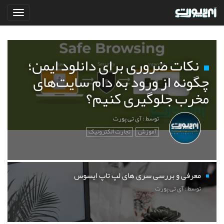
نکات ضروری برای دانلود ایمن؛
چگونه از ورود به دام سایت‌های
مخرب جلوگیری کنیم؟
توسط : آی تی پورت
آموزش
تجارت الکترونیک
معرفی و بررسی سری های لپ تاپ ایسوس
توسط : آی تی پورت