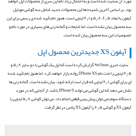
مورد آن صحبت شده است و به احتمال زیاد نام این سری از محصولات اپل خواهد
بود. بر اساس آخرین شنیده ها این محصولات جدید شامل سه گوشی موبایل
آیفون با ابعاد ۶٫۵، ۵٫۸ و ۶٫۱ اینچی است، هنوز نام تأیید شده ی رسمی برای این
سه محصول بیان نشده است. اما شایعات و گمانه زنی های بسیاری در مورد نام و
خصوصیات این سه محصول بیان شده است.
آیفون XS جدیدترین محصول اپل
سایت خبری ۹to5mac گزارش کرده است که اپل یک گوشی با دو سایز ۵٫۸ و
۶٫۵ اینچی را تحت نام IPhone XS روانه بازار خواهد کرد، اما هنوز نام تأیید شده
ای برای گوشی ۶٫۱ اینچی که قرار است ارائه شود، بیان نشده است. گمانه زنی ها
نشان می دهد که این گوشی می تواند IPhone 9 باشد. از آنجایی که در مورد
دستگاه سوم نمی توان پیش بینی قطعی انجام داد، می توان گوشی ۵٫۸ اینچی را
آیفون XS و گوشی ۶٫۵ را آیفون XS پلاس در نظر گرفت.