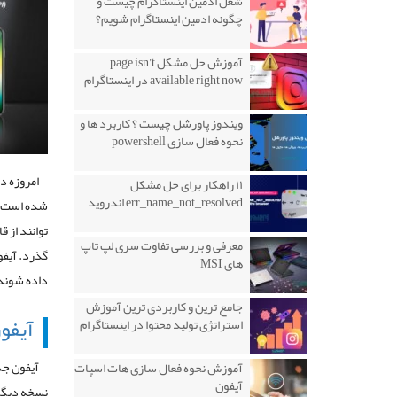
شغل ادمین اینستاگرام چیست و
چگونه ادمین اینستاگرام شویم؟
آموزش حل مشکل page isn’t
available right now در اینستاگرام
ویندوز پاورشل چیست ؟ کاربرد ها و
نحوه فعال سازی powershell
امروزه د
۱۱ راهکار برای حل مشکل
err_name_not_resolved اندروید
شده است 
معرفی و بررسی تفاوت سری لپ تاپ
های MSI
داده شوند
جامع ترین و کاربردی ترین آموزش
آیفون 
استراتژی تولید محتوا در اینستاگرام
آموزش نحوه فعال سازی هات اسپات
آیفون