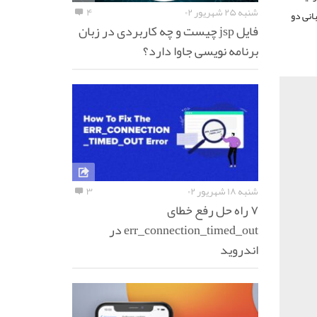
شنبه ۲۵ شهریور ۰۲
۴
بانی دو
فایل jsp چیست و چه کاربردی در زبان
برنامه نویسی جاوا دارد؟
شنبه ۱۸ شهریور ۰۲
۳
۷ راه حل رفع خطای
err_connection_timed_out در
اندروید