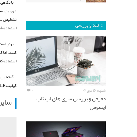
با نگاهی
دوربین عقب
تشخیص سه ب
:: نقد و بررسی
استفاده ش
کنند، اما 
استفاده کن
گفته می 
کیفیت
LR
شنبه ۱۶ دی ۰۲
۰
معرفی و بررسی سری های لپ تاپ
سایر
ایسوس