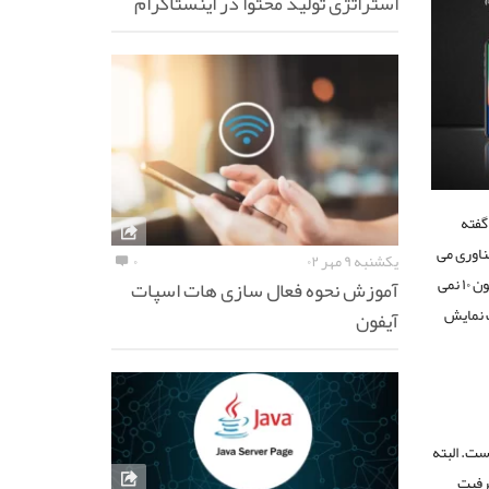
استراتژی تولید محتوا در اینستاگرام
گفته
ناوری می
یکشنبه ۹ مهر ۰۲
۰
توانند از قابلیت های این گوشی بهره مند شوند. همانطور که می دانید چند ماهی از عرضه گوشی آیفون ۱۰ نمی
آموزش نحوه فعال سازی هات اسپات
اف نمایش
آیفون
۲ به بازار عرضه شود دارای نمایشگری به اندازه ۵٫۸ اینج است. البته
د با ظرفیت