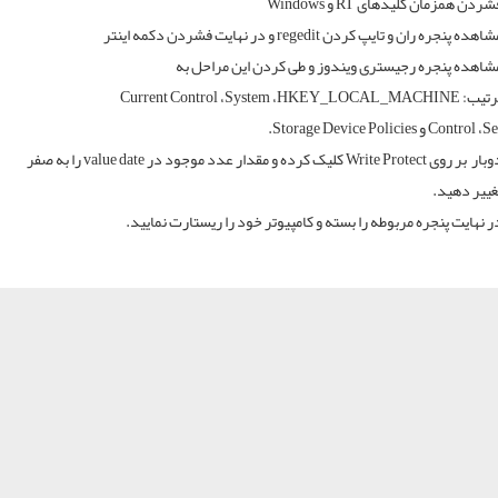
شردن همزمان کلیدهای
RT
و
Windows
شاهده پنجره ران و تایپ کردن
regedit
و در نهایت فشردن دکمه اینتر
شاهده پنجره رجیستری ویندوز و طی کردن این مراحل به
رتیب:
HKEY_LOCAL_MACHINE
،
System
،
Current Control
Se
،
Control
و
Storage Device Policies
.
وبار بر روی
Write Protect
کلیک کرده و مقدار عدد موجود در
value date
را به صفر
غییر دهید.
ر نهایت پنجره مربوطه را بسته و کامپیوتر خود را ریستارت نمایید.