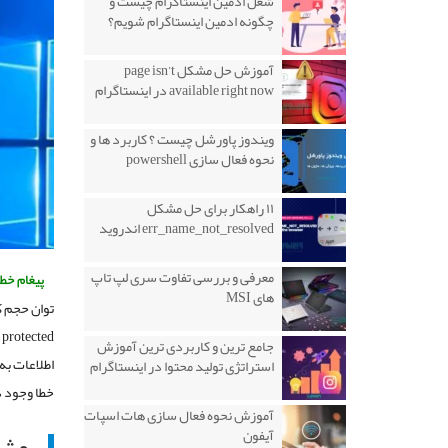
شغل ادمین اینستاگرام چیست و
چگونه ادمین اینستاگرام شویم؟
آموزش حل مشکل page isn’t
available right now در اینستاگرام
ویندوز پاورشل چیست ؟ کاربرد ها و
نحوه فعال سازی powershell
۱۱ راهکار برای حل مشکل
err_name_not_resolved اندروید
معرفی و بررسی تفاوت سری لپ تاپ
پیغام خطای is write protected
های MSI
جامع ترین و کاربردی ترین آموزش
اطلاعات به
استراتژی تولید محتوا در اینستاگرام
خطا وجود د
آموزش نحوه فعال سازی هات اسپات
آیفون
روش 