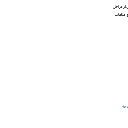
ر فلش مموری، می توان از مراحل
the disk is writ خارج می شود و اطلاعات
the dis