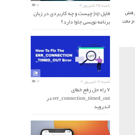
شنبه ۲۵ شهریور ۰۲
۴
فایل jsp چیست و چه کاربردی در زبان
از فلش
برنامه نویسی جاوا دارد؟
از حالت
شنبه ۱۸ شهریور ۰۲
۳
۷ راه حل رفع خطای
err_connection_timed_out در
اندروید