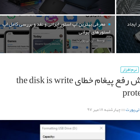
 ایجاد
معرفی بهترین اپ استور ایرانی و نقد و بررسی کامل اپ
استورهای ایرانی
توسط : آی تی پورت
نرم افزار
آموزش رفع پیغام خطای the disk is write
prot
تی پورت
:::
چهارشنبه ۱۸ مهر ۹۷