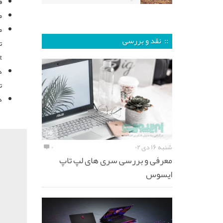
ف
م
م
:: نقد و بررسی
ت
t
د
ت
د
شنبه ۱۶ دی ۰۲
۰
معرفی و بررسی سری های لپ تاپ
ایسوس