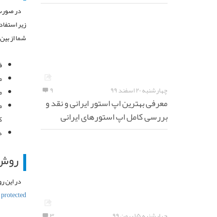
شما از بین
ف
م
چهارشنبه ۲۰ اسفند ۹۹
۹
م
معرفی بهترین اپ استور ایرانی و نقد و
م
بررسی کامل اپ استورهای ایرانی
ک
د
روش 
در این ر
protected
ر
چهارشنبه ۱۵ بهمن ۹۹
۳