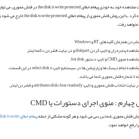
در صورت مشاهده خود به خودی پیغام خطای the disk is write protected د
زیر استفاده کرد. با این روش فلش مموری از پیغام خطای e protected
 نخواهد رفت.
شردن همزمان کلیدهای
RT
و
Windows
شاهده پنجره ران و تایپ کردن
diskpart
و در نهایت فشردن دکمه اینتر
شاهده منوی
CMD
و تایپ دستور
list disk
.
شاهده تمام دیسک ها و پارتیشن ها در سیستم و تایپ
select disk x
در این قسمت،
ه
x
شماره فلش مموری شما می باشد.
ر نهایت انتخاب فلش مموری و تایپ
attributes disk clear readonly
و فشردن اینتر.
چهارم : منوی اجرای دستورات یا
CMD
وش فلش مموری شما بررسی می شود و هر گونه مشکلی از جمله
پیغام خطای k is write
ا رفع خواهد نمود.