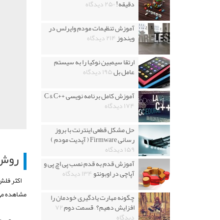
دقیقه!
۲۵۰ دیدگاه
آموزش تنظیمات مودم وایرلس در
ویندوز
۲۱۴ دیدگاه
ارتقا سیمبین نوکیا را به سیستم
عامل بل
۱۹۵ دیدگاه
آموزش کامل برنامه نویسی ++C & C
۱۷۴ دیدگاه
حل مشکل قطعی اینترنت با بروز
رسانی Firmware ( آپدیت مودم )
۱۵۹ دیدگاه
روش 
آموزش قدم به قدم نصب پی اچ پی و
آپاچی در اوبونتو
۱۳۴ دیدگاه
مشاهده می 
چگونه مهارت یادگیری خودمان را
افزایش دهیم؟ – قسمت دوم
۷۲
دیدگاه