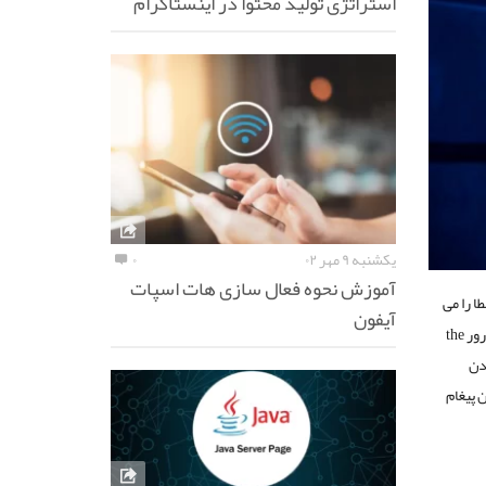
استراتژی تولید محتوا در اینستاگرام
یکشنبه ۹ مهر ۰۲
۰
آموزش نحوه فعال سازی هات اسپات
ا را می
آیفون
توان حجم کم، حضور زیاد فایل های بی ارزش و مهمترین آن ها ویروسی شدن فلش مموری دانست. ارور the
ودن
 پیغام