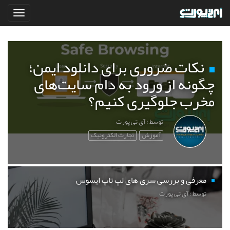
نکات ضروری برای دانلود ایمن؛
چگونه از ورود به دام سایت‌های
مخرب جلوگیری کنیم؟
توسط : آی تی پورت
آموزش
تجارت الکترونیک
معرفی و بررسی سری های لپ تاپ ایسوس
توسط : آی تی پورت